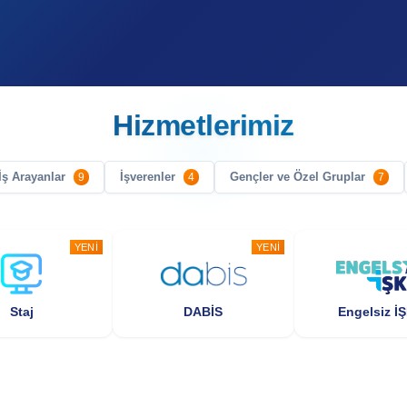
Hizmetlerimiz
İş Arayanlar
İşverenler
Gençler ve Özel Gruplar
9
4
7
YENI
YENI
Staj
DABİS
Engelsiz İ
YENI