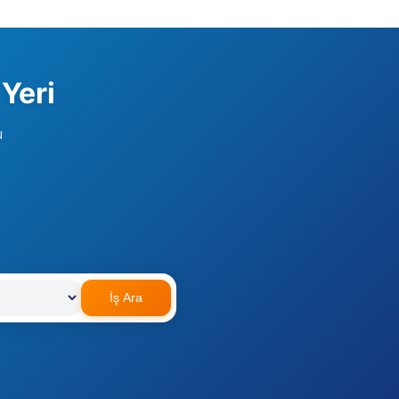
 Yeri
u
İş Ara