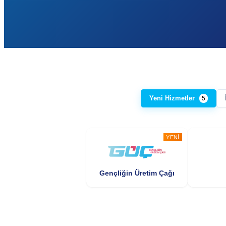
Yeni Hizmetler
5
YENI
Gençliğin Üretim Çağı
YENI