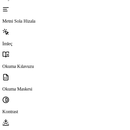
Metni Sola Hizala
İmleç
Okuma Kılavuzu
Okuma Maskesi
Kontrast