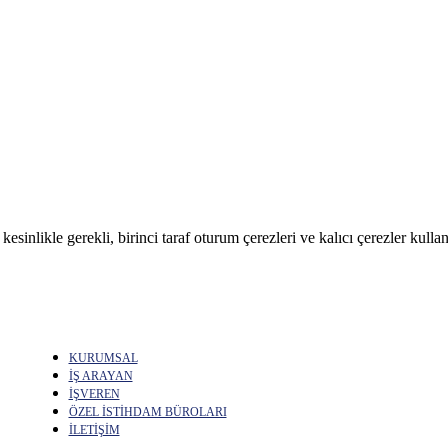
sinlikle gerekli, birinci taraf oturum çerezleri ve kalıcı çerezler kullan
KURUMSAL
İŞ ARAYAN
İŞVEREN
ÖZEL İSTİHDAM BÜROLARI
İLETİŞİM