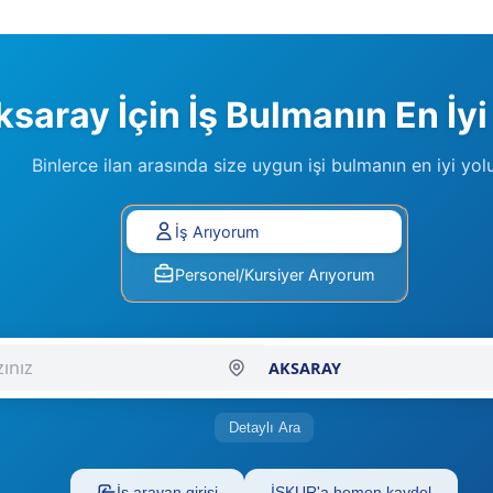
saray İçin İş Bulmanın En İyi
Binlerce ilan arasında size uygun işi bulmanın en iyi yol
Lütfen Tercihinizi Seçiniz
İş Arıyorum
Personel/Kursiyer Arıyorum
Şehir Seçiniz
Detaylı Ara
İş arayan girişi
İŞKUR'a hemen kaydol