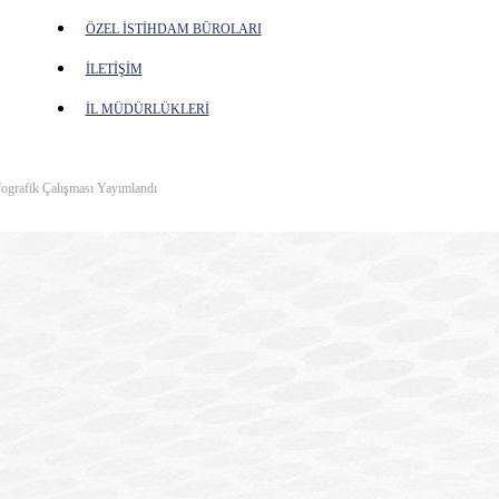
ÖZEL İSTİHDAM BÜROLARI
İLETİŞİM
İL MÜDÜRLÜKLERİ
fografik Çalışması Yayımlandı