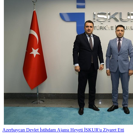
Azerbaycan Devlet İstihdam Ajansı Heyeti İŞKUR'u Ziyaret Etti