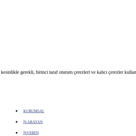
sinlikle gerekli, birinci taraf oturum çerezleri ve kalıcı çerezler kullan
KURUMSAL
İŞ ARAYAN
İŞVEREN