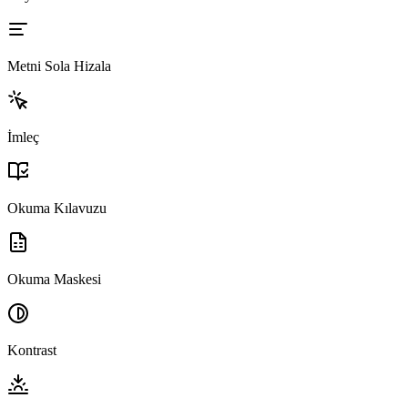
Metni Sola Hizala
İmleç
Okuma Kılavuzu
Okuma Maskesi
Kontrast