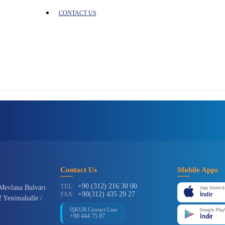
CONTACT US
Contact Us
Mobile Apps
TEL:
+90 (312) 216 30 00
Mevlana Bulvarı
App Store'd
FAX:
+90(312) 435 29 27
İndir
 Yenimahalle /
İŞKUR Contact Line
Google Play
+90 444 75 87
İndir