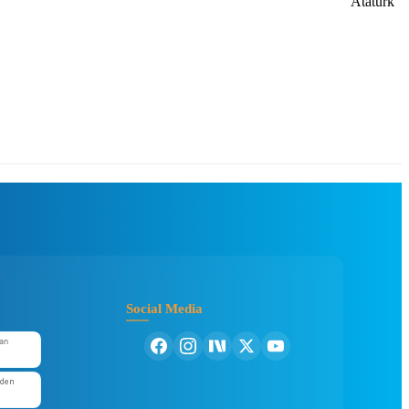
Social Media
an
'den