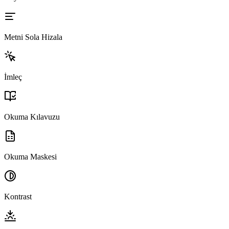
Metni Sola Hizala
İmleç
Okuma Kılavuzu
Okuma Maskesi
Kontrast