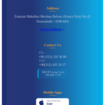
Address
Emniyet Mahallesi Mevlana Bulvarı (Konya Yolu) No:42
Yenimahalle / ANKARA
Go to Address
Contact Us
TEL:
+90 (312) 216 30 00
FAX:
+90(312) 435 29 27
İŞKUR Contact Line
+90 444 75 87
Mobile Apps
App Store'dan
İndir