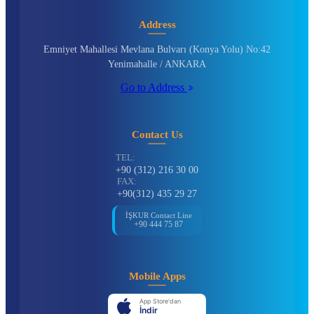
Address
Emniyet Mahallesi Mevlana Bulvarı (Konya Yolu) No:42
Yenimahalle / ANKARA
Go to Address
Contact Us
TEL:
+90 (312) 216 30 00
FAX:
+90(312) 435 29 27
İŞKUR Contact Line
+90 444 75 87
Mobile Apps
App Store'dan
İndir