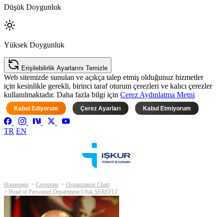
Düşük Doygunluk
Yüksek Doygunluk
Erişilebilirlik Ayarlarını Temizle
Web sitemizde sunulan ve açıkça talep etmiş olduğunuz hizmetler
için kesinlikle gerekli, birinci taraf oturum çerezleri ve kalıcı çerezler
kullanılmaktadır. Daha fazla bilgi için
Çerez Aydınlatma Metni
Kabul Ediyorum
Çerez Ayarları
Kabul Etmiyorum
TR
EN
Homepage
Corporate
Organization Chart
Head of Personnel Department Ufuk ŞEREFLİ