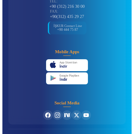
TEL:
+90 (312) 216 30 00
FAX:
+90(312) 435 29 27
İŞKUR Contact Line
+90 444 75 87
Mobile Apps
App Store'dan
İndir
Google Play'den
İndir
Social Media