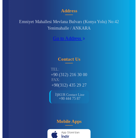
Address
Emniyet Mahallesi Mevlana Bulvarı (Konya Yolu) No:42
Yenimahalle / ANKARA
Go to Address
Contact Us
TEL:
+90 (312) 216 30 00
FAX:
+90(312) 435 29 27
İŞKUR Contact Line
+90 444 75 87
Mobile Apps
App Store'dan
İndir