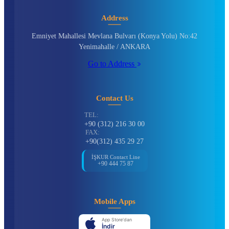
Address
Emniyet Mahallesi Mevlana Bulvarı (Konya Yolu) No:42
Yenimahalle / ANKARA
Go to Address
Contact Us
TEL:
+90 (312) 216 30 00
FAX:
+90(312) 435 29 27
İŞKUR Contact Line
+90 444 75 87
Mobile Apps
App Store'dan
İndir