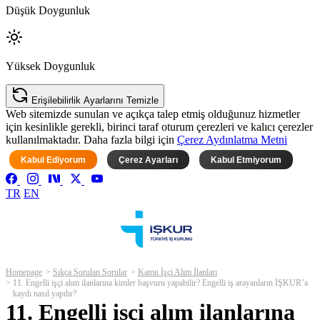
Düşük Doygunluk
Yüksek Doygunluk
Erişilebilirlik Ayarlarını Temizle
Web sitemizde sunulan ve açıkça talep etmiş olduğunuz hizmetler
için kesinlikle gerekli, birinci taraf oturum çerezleri ve kalıcı çerezler
kullanılmaktadır. Daha fazla bilgi için
Çerez Aydınlatma Metni
Kabul Ediyorum
Çerez Ayarları
Kabul Etmiyorum
TR
EN
Homepage
Sıkça Sorulan Sorular
Kamu İşçi Alım İlanları
11. Engelli işçi alım ilanlarına kimler başvuru yapabilir? Engelli iş arayanların İŞKUR’a
kaydı nasıl yapılır?
11. Engelli işçi alım ilanlarına