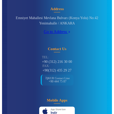
Address
Emniyet Mahallesi Mevlana Bulvarı (Konya Yolu) No:42
Yenimahalle / ANKARA
Go to Address
Contact Us
TEL:
+90 (312) 216 30 00
FAX:
+90(312) 435 29 27
İŞKUR Contact Line
+90 444 75 87
Mobile Apps
App Store'dan
İndir