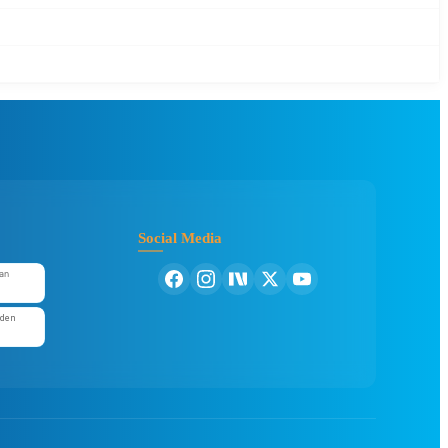
Social Media
an
'den