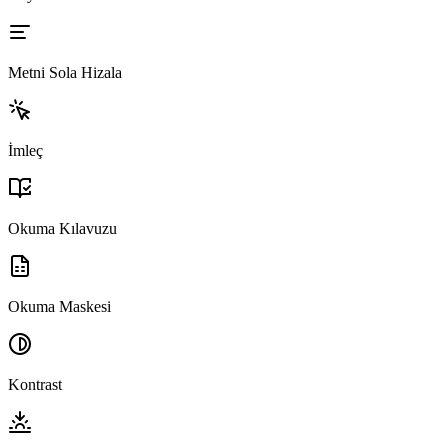
Metni Sola Hizala
İmleç
Okuma Kılavuzu
Okuma Maskesi
Kontrast