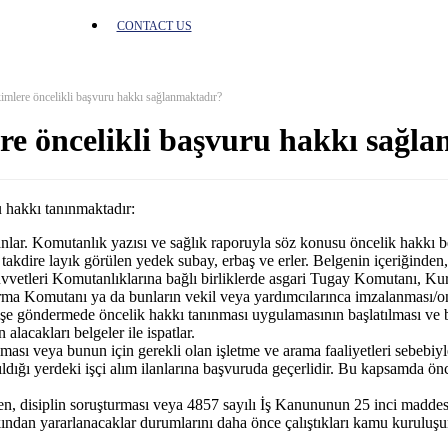
CONTACT US
kimlere öncelikli başvuru hakkı sağlanmaktadır?
ere öncelikli başvuru hakkı sağl
u hakkı tanınmaktadır:
lar. Komutanlık yazısı ve sağlık raporuyla söz konusu öncelik hakkı be
akdire layık görülen yedek subay, erbaş ve erler. Belgenin içeriğinden,
vetleri Komutanlıklarına bağlı birliklerde asgari Tugay Komutanı, Ku
arma Komutanı ya da bunların vekil veya yardımcılarınca imzalanması/o
le işe göndermede öncelik hakkı tanınması uygulamasının başlatılması ve
 alacakları belgeler ile ispatlar.
sı veya bunun için gerekli olan işletme ve arama faaliyetleri sebebiyl
ığı yerdeki işçi alım ilanlarına başvuruda geçerlidir. Bu kapsamda önce
en, disiplin soruşturması veya 4857 sayılı İş Kanununun 25 inci maddesi
kkından yararlanacaklar durumlarını daha önce çalıştıkları kamu kuruluşun