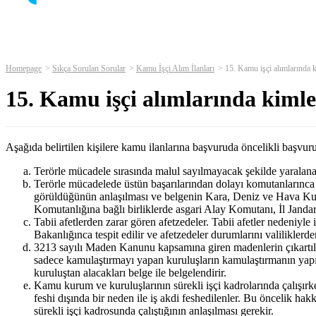
Homepage
Sıkça Sorulan Sorular
Kamu İşçi Alım İlanları
15. Kamu işçi alımlarında 
15. Kamu işçi alımlarında kiml
Aşağıda belirtilen kişilere kamu ilanlarına başvuruda öncelikli başvur
Terörle mücadele sırasında malul sayılmayacak şekilde yaralanan
Terörle mücadelede üstün başarılarından dolayı komutanlarınca t
görüldüğünün anlaşılması ve belgenin Kara, Deniz ve Hava Kuv
Komutanlığına bağlı birliklerde asgari Alay Komutanı, İl Jand
Tabii afetlerden zarar gören afetzedeler. Tabii afetler nedeniy
Bakanlığınca tespit edilir ve afetzedeler durumlarını valiliklerden
3213 sayılı Maden Kanunu kapsamına giren madenlerin çıkartılma
sadece kamulaştırmayı yapan kuruluşların kamulaştırmanın yapıld
kuruluştan alacakları belge ile belgelendirir.
Kamu kurum ve kuruluşlarının sürekli işçi kadrolarında çalışırk
feshi dışında bir neden ile iş akdi feshedilenler. Bu öncelik ha
sürekli işçi kadrosunda çalıştığının anlaşılması gerekir.