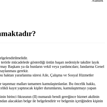
anmaktadır?
lgelendirilmelidir.
 terörle mücadelede gösterdiği üstün başarı nedeniyle takdire layık
rmay Başkanı ya da bunların vekil veya yardımcıları; Jandarma Genel
naylanması gerekir.
 bu haktan yararlanma süresi Aile, Çalışma ve Sosyal Hizmetler
e taşınmaz malları tamamen kamulaştırılanlar. Bu öncelik hakkı,
likli kayıt yaptıracak kişiler durumlarını, kamulaştırmayı yapan
nin birinci fıkrasının (II) numaralı bendi gereğince hizmet akdinin
dan alacakları belge ile belgelendirir ve belgenin içeriğinden kişinin