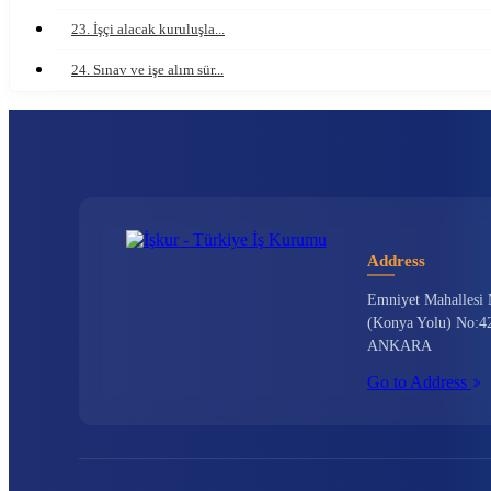
23. İşçi alacak kuruluşla...
24. Sınav ve işe alım sür...
Address
Emniyet Mahallesi 
(Konya Yolu) No:42
ANKARA
Go to Address