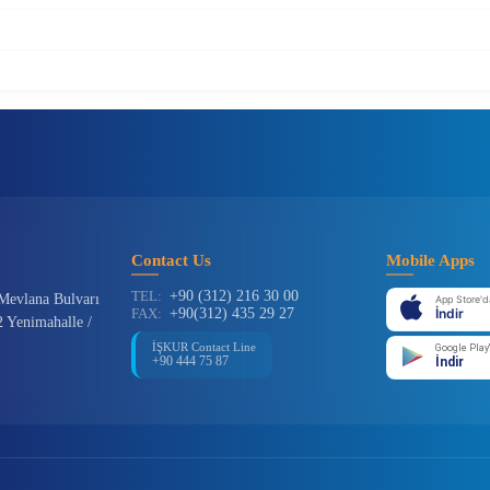
Contact Us
Mobile Apps
TEL:
+90 (312) 216 30 00
Mevlana Bulvarı
App Store'd
FAX:
+90(312) 435 29 27
İndir
 Yenimahalle /
İŞKUR Contact Line
Google Play
+90 444 75 87
İndir