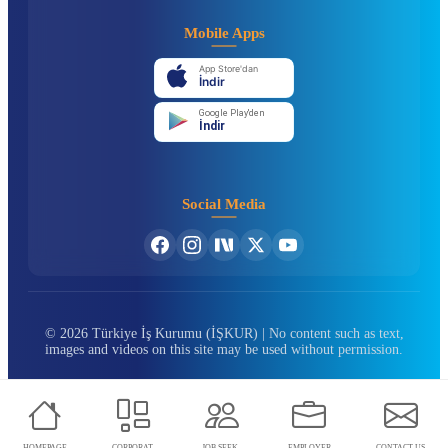
Mobile Apps
App Store'dan
İndir
Google Play'den
İndir
Social Media
© 2026 Türkiye İş Kurumu (İŞKUR) | No content such as text,
images and videos on this site may be used without permission.
CORPORATE
JOB SEEKER
EMPLOYER
HOMEPAGE
CORPORAT..
JOB SEEK..
EMPLOYER
CONTACT US