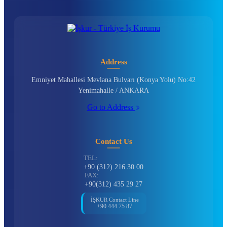
Address
Emniyet Mahallesi Mevlana Bulvarı (Konya Yolu) No:42
Yenimahalle / ANKARA
Go to Address
Contact Us
TEL:
+90 (312) 216 30 00
FAX:
+90(312) 435 29 27
İŞKUR Contact Line
+90 444 75 87