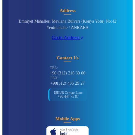
Address
Emniyet Mahallesi Mevlana Bulvarı (Konya Yolu) No:42
Yenimahalle / ANKARA
Go to Address
Contact Us
TEL:
+90 (312) 216 30 00
FAX:
+90(312) 435 29 27
İŞKUR Contact Line
+90 444 75 87
Mobile Apps
App Store'dan
İndir