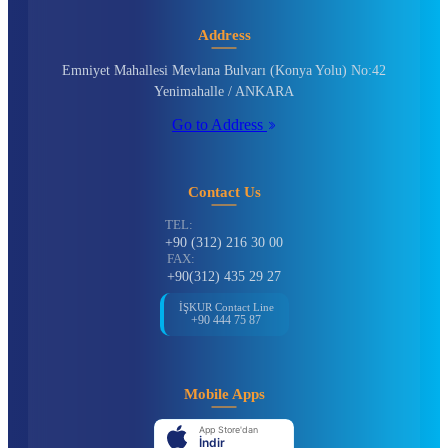
Address
Emniyet Mahallesi Mevlana Bulvarı (Konya Yolu) No:42
Yenimahalle / ANKARA
Go to Address
Contact Us
TEL:
+90 (312) 216 30 00
FAX:
+90(312) 435 29 27
İŞKUR Contact Line
+90 444 75 87
Mobile Apps
App Store'dan
İndir