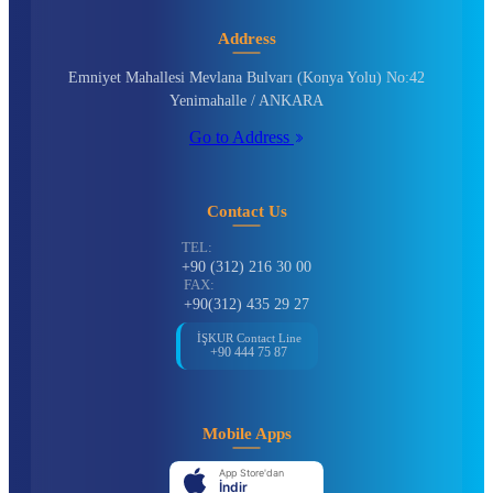
Address
Emniyet Mahallesi Mevlana Bulvarı (Konya Yolu) No:42
Yenimahalle / ANKARA
Go to Address
Contact Us
TEL:
+90 (312) 216 30 00
FAX:
+90(312) 435 29 27
İŞKUR Contact Line
+90 444 75 87
Mobile Apps
App Store'dan
İndir