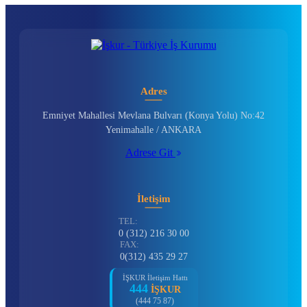
Adres
Emniyet Mahallesi Mevlana Bulvarı (Konya Yolu) No:42
Yenimahalle / ANKARA
Adrese Git
İletişim
TEL:
0 (312) 216 30 00
FAX:
0(312) 435 29 27
İŞKUR İletişim Hattı
444
İŞKUR
(444 75 87)