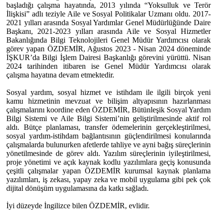
başladığı çalışma hayatında, 2013 yılında “Yoksulluk ve Terör
İlişkisi” adlı teziyle Aile ve Sosyal Politikalar Uzmanı oldu. 2017-
2021 yılları arasında Sosyal Yardımlar Genel Müdürlüğünde Daire
Başkanı, 2021-2023 yılları arasında Aile ve Sosyal Hizmetler
Bakanlığında Bilgi Teknolojileri Genel Müdür Yardımcısı olarak
görev yapan ÖZDEMİR, Ağustos 2023 - Nisan 2024 döneminde
İŞKUR’da Bilgi İşlem Dairesi Başkanlığı görevini yürüttü. Nisan
2024 tarihinden itibaren ise Genel Müdür Yardımcısı olarak
çalışma hayatına devam etmektedir.
Sosyal yardım, sosyal hizmet ve istihdam ile ilgili birçok yeni
kamu hizmetinin mevzuat ve bilişim altyapısının hazırlanması
çalışmalarını koordine eden ÖZDEMİR, Bütünleşik Sosyal Yardım
Bilgi Sistemi ve Aile Bilgi Sistemi’nin geliştirilmesinde aktif rol
aldı. Bütçe planlaması, transfer ödemelerinin gerçekleştirilmesi,
sosyal yardım-istihdam bağlantısının güçlendirilmesi konularında
çalışmalarda bulunurken afetlerde tahliye ve ayni bağış süreçlerinin
yönetilmesinde de görev aldı. Yazılım süreçlerinin iyileştirilmesi,
proje yönetimi ve açık kaynak kodlu yazılımlara geçiş konusunda
çeşitli çalışmalar yapan ÖZDEMİR kurumsal kaynak planlama
yazılımları, iş zekası, yapay zeka ve mobil uygulama gibi pek çok
dijital dönüşüm uygulamasına da katkı sağladı.
İyi düzeyde İngilizce bilen ÖZDEMİR, evlidir.