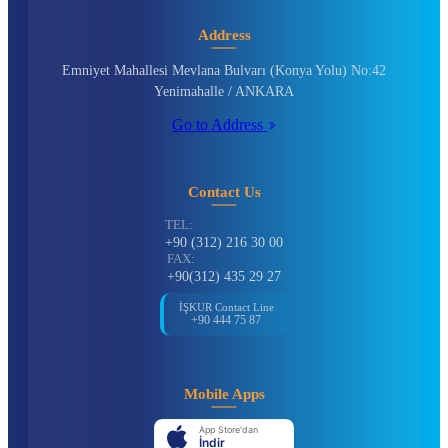
Address
Emniyet Mahallesi Mevlana Bulvarı (Konya Yolu) No:42
Yenimahalle / ANKARA
Go to Address
Contact Us
TEL:
+90 (312) 216 30 00
FAX:
+90(312) 435 29 27
İŞKUR Contact Line
+90 444 75 87
Mobile Apps
App Store'dan
İndir