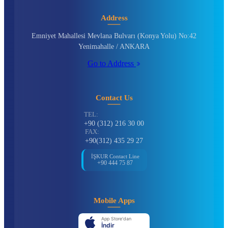
Address
Emniyet Mahallesi Mevlana Bulvarı (Konya Yolu) No:42
Yenimahalle / ANKARA
Go to Address
Contact Us
TEL:
+90 (312) 216 30 00
FAX:
+90(312) 435 29 27
İŞKUR Contact Line
+90 444 75 87
Mobile Apps
App Store'dan
İndir