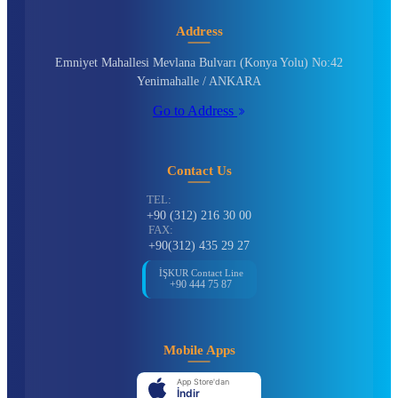
Address
Emniyet Mahallesi Mevlana Bulvarı (Konya Yolu) No:42
Yenimahalle / ANKARA
Go to Address
Contact Us
TEL:
+90 (312) 216 30 00
FAX:
+90(312) 435 29 27
İŞKUR Contact Line
+90 444 75 87
Mobile Apps
App Store'dan
İndir