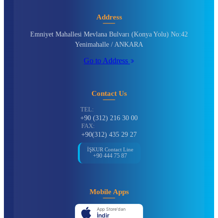
Address
Emniyet Mahallesi Mevlana Bulvarı (Konya Yolu) No:42
Yenimahalle / ANKARA
Go to Address
Contact Us
TEL:
+90 (312) 216 30 00
FAX:
+90(312) 435 29 27
İŞKUR Contact Line
+90 444 75 87
Mobile Apps
App Store'dan
İndir