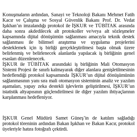
Konuşmaların ardından, Sanayi ve Teknoloji Bakanı Mehmet Fatih
Kacır ve Çalışma ve Sosyal Güvenlik Bakanı Prof. Dr. Vedat
Işıkhan’ın imzalandığı protokol ile İŞKUR ve TÜBİTAK arasında
daha sonra akdedilecek alt protokoller ve/veya alt sözleşmeler
kapsamında dijital dönüşümün sağlanması amacıyla teknik destek
sağlanması ile bilimsel araştırma ve uygulama projelerini
desteklemek için iş birliği gerçekleştirilmesi başta olmak üzere
belirlenmiş ve belirlenecek alanlarda yapılacak iş birliğinin genel
esasları düzenlenecek.
İŞKUR ile TÜBİTAK arasındaki iş birliğinin Mali Otomasyon
Sistemi Projesi ile sınırlı kalmayarak diğer alanlara genişletilmesinin
hedeflendiği protokol kapsamında İŞKUR’un dijital dönüşümünün
sağlanmasının yanı sıra mali otomasyon sisteminin analiz ve yazılım
aşamaları, yapay zeka destekli işlevlerin geliştirilmesi, İŞKUR’un
istatistik altyapısının güçlendirilmesi ile diğer yazılım ihtiyaçlarının
karşılanması hedefleniyor.
İŞKUR Genel Müdürü Samet Güneş’in de katılım sağladığı
protokol töreninin ardından Bakan Işıkhan ve Bakan Kacır, protokol
üyeleriyle hatıra fotoğrafı çektirdi.