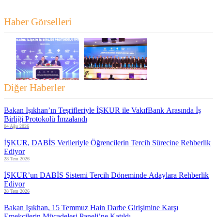
Haber Görselleri
Diğer Haberler
Bakan Işıkhan’ın Teşrifleriyle İŞKUR ile VakıfBank Arasında İş
Birliği Protokolü İmzalandı
04 Ağu 2026
İŞKUR, DABİS Verileriyle Öğrencilerin Tercih Sürecine Rehberlik
Ediyor
28 Tem 2026
İŞKUR’un DABİS Sistemi Tercih Döneminde Adaylara Rehberlik
Ediyor
28 Tem 2026
Bakan Işıkhan, 15 Temmuz Hain Darbe Girişimine Karşı
Emekçilerin Mücadelesi Paneli’ne Katıldı