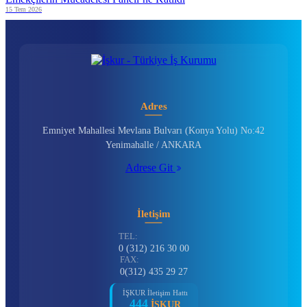
15 Tem 2026
Adres
Emniyet Mahallesi Mevlana Bulvarı (Konya Yolu) No:42
Yenimahalle / ANKARA
Adrese Git
İletişim
TEL:
0 (312) 216 30 00
FAX:
0(312) 435 29 27
İŞKUR İletişim Hattı
444
İŞKUR