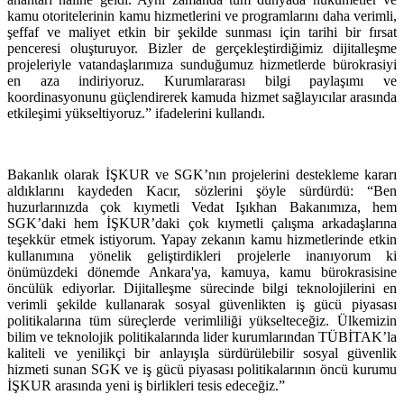
kamu otoritelerinin kamu hizmetlerini ve programlarını daha verimli,
şeffaf ve maliyet etkin bir şekilde sunması için tarihi bir fırsat
penceresi oluşturuyor. Bizler de gerçekleştirdiğimiz dijitalleşme
projeleriyle vatandaşlarımıza sunduğumuz hizmetlerde bürokrasiyi
en aza indiriyoruz. Kurumlararası bilgi paylaşımı ve
koordinasyonunu güçlendirerek kamuda hizmet sağlayıcılar arasında
etkileşimi yükseltiyoruz.” ifadelerini kullandı.
Bakanlık olarak İŞKUR ve SGK’nın projelerini destekleme kararı
aldıklarını kaydeden Kacır, sözlerini şöyle sürdürdü: “Ben
huzurlarınızda çok kıymetli Vedat Işıkhan Bakanımıza, hem
SGK’daki hem İŞKUR’daki çok kıymetli çalışma arkadaşlarına
teşekkür etmek istiyorum. Yapay zekanın kamu hizmetlerinde etkin
kullanımına yönelik geliştirdikleri projelerle inanıyorum ki
önümüzdeki dönemde Ankara'ya, kamuya, kamu bürokrasisine
öncülük ediyorlar. Dijitalleşme sürecinde bilgi teknolojilerini en
verimli şekilde kullanarak sosyal güvenlikten iş gücü piyasası
politikalarına tüm süreçlerde verimliliği yükselteceğiz. Ülkemizin
bilim ve teknolojik politikalarında lider kurumlarından TÜBİTAK’la
kaliteli ve yenilikçi bir anlayışla sürdürülebilir sosyal güvenlik
hizmeti sunan SGK ve iş gücü piyasası politikalarının öncü kurumu
İŞKUR arasında yeni iş birlikleri tesis edeceğiz.”