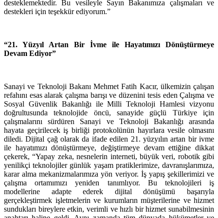
desteklemektedir. Bu vesileyle Sayın Bakanımıza çalışmaları ve
destekleri için teşekkür ediyorum.”
“21. Yüzyıl Artan Bir İvme ile Hayatımızı Dönüştürmeye
Devam Ediyor”
Sanayi ve Teknoloji Bakanı Mehmet Fatih Kacır, ülkemizin çalışan
refahını esas alarak çalışma barışı ve düzenini tesis eden Çalışma ve
Sosyal Güvenlik Bakanlığı ile Milli Teknoloji Hamlesi vizyonu
doğrultusunda teknolojide öncü, sanayide güçlü Türkiye için
çalışmalarını sürdüren Sanayi ve Teknoloji Bakanlığı arasında
hayata geçirilecek iş birliği protokolünün hayırlara vesile olmasını
diledi. Dijital çağ olarak da ifade edilen 21. yüzyılın artan bir ivme
ile hayatımızı dönüştürmeye, değiştirmeye devam ettiğine dikkat
çekerek, “Yapay zeka, nesnelerin interneti, büyük veri, robotik gibi
yenilikçi teknolojiler günlük yaşam pratiklerimize, davranışlarımıza,
karar alma mekanizmalarımıza yön veriyor. İş yapış şekillerimizi ve
çalışma ortamımızı yeniden tanımlıyor. Bu teknolojileri iş
modellerine adapte ederek dijital dönüşümü başarıyla
gerçekleştirmek işletmelerin ve kurumların müşterilerine ve hizmet
sundukları bireylere etkin, verimli ve hızlı bir hizmet sunabilmesinin
anahtarı haline geldi. Aynı zamanda tüm dünyada hükümetler ve