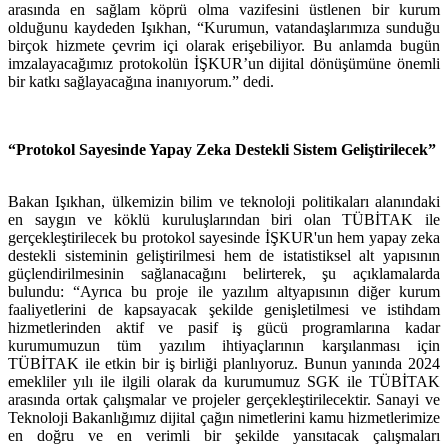
arasında en sağlam köprü olma vazifesini üstlenen bir kurum
olduğunu kaydeden Işıkhan, “Kurumun, vatandaşlarımıza sunduğu
birçok hizmete çevrim içi olarak erişebiliyor. Bu anlamda bugün
imzalayacağımız protokolün İŞKUR’un dijital dönüşümüne önemli
bir katkı sağlayacağına inanıyorum.” dedi.
“Protokol Sayesinde Yapay Zeka Destekli Sistem Geliştirilecek”
Bakan Işıkhan, ülkemizin bilim ve teknoloji politikaları alanındaki
en saygın ve köklü kuruluşlarından biri olan TÜBİTAK ile
gerçekleştirilecek bu protokol sayesinde İŞKUR'un hem yapay zeka
destekli sisteminin geliştirilmesi hem de istatistiksel alt yapısının
güçlendirilmesinin sağlanacağını belirterek, şu açıklamalarda
bulundu: “Ayrıca bu proje ile yazılım altyapısının diğer kurum
faaliyetlerini de kapsayacak şekilde genişletilmesi ve istihdam
hizmetlerinden aktif ve pasif iş gücü programlarına kadar
kurumumuzun tüm yazılım ihtiyaçlarının karşılanması için
TÜBİTAK ile etkin bir iş birliği planlıyoruz. Bunun yanında 2024
emekliler yılı ile ilgili olarak da kurumumuz SGK ile TÜBİTAK
arasında ortak çalışmalar ve projeler gerçekleştirilecektir. Sanayi ve
Teknoloji Bakanlığımız dijital çağın nimetlerini kamu hizmetlerimize
en doğru ve en verimli bir şekilde yansıtacak çalışmaları