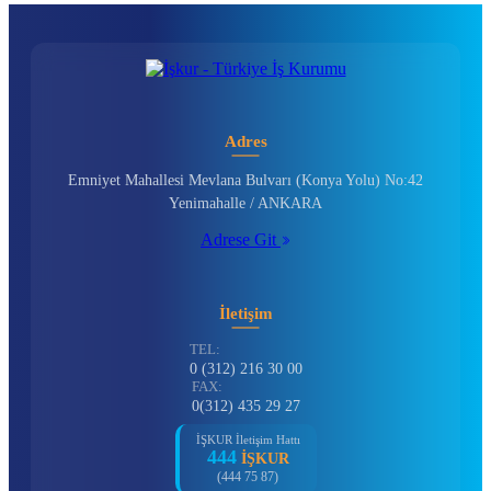
Adres
Emniyet Mahallesi Mevlana Bulvarı (Konya Yolu) No:42
Yenimahalle / ANKARA
Adrese Git
İletişim
TEL:
0 (312) 216 30 00
FAX:
0(312) 435 29 27
İŞKUR İletişim Hattı
444
İŞKUR
(444 75 87)