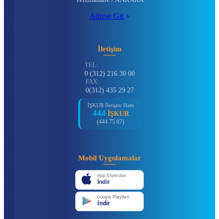
Adrese Git
İletişim
TEL:
0 (312) 216 30 00
FAX:
0(312) 435 29 27
İŞKUR İletişim Hattı
444
İŞKUR
(444 75 87)
Mobil Uygulamalar
App Store'dan
İndir
Google Play'den
İndir