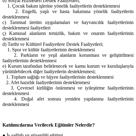
b) Sosyal Hizmetleri Destek Faaliyetleri;
1. Çocuk bakım işlerine yönelik faaliyetlerin desteklenmesi
2. Engelli, yaşlı ve hasta bakımına yönelik faaliyetlerin
desteklenmesi
c) Tarımsal üretim uygulamaları ve hayvancılık faaliyetlerinin
desteklenmesi faaliyetleri
ç) Kamusal alanların temizlik, bakım ve onarım faaliyetlerinin
desteklenmesi
d) Tarihi ve Kültürel Faaliyetlere Destek Faaliyetleri;
1. Spor ve kültür faaliyetlerinin desteklenmesi
2. Parkların ve yeşil alanların korunması ve geliştirilmesi
faaliyetlerinin desteklenmesi
e) Kurum tarafından belirlenecek ve kamu kurum ve kuruluşlarıyla
yürütülebilecek diğer faaliyetlerin desteklenmesi;
1. Toplum sağlığı ve hijyen faaliyetlerinin desteklenmesi
2. Afet hazırlık faaliyetlerinin desteklenmesi
3. Çevresel kirliliğin önlenmesi ve iyileştirme faaliyetlerinin
desteklenmesi
4. Doğal afet sonrası yeniden yapılanma faaliyetlerinin
desteklenmesi
Katılımcılarına Verilecek Eğitimler Nelerdir?
● İş sağlığı ve güvenliği eğitimi