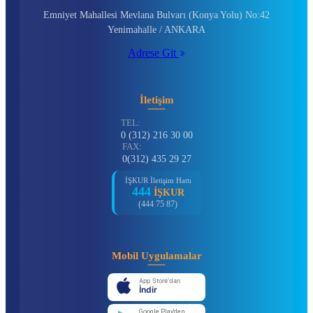
Emniyet Mahallesi Mevlana Bulvarı (Konya Yolu) No:42
Yenimahalle / ANKARA
Adrese Git
İletişim
TEL:
0 (312) 216 30 00
FAX:
0(312) 435 29 27
İŞKUR İletişim Hattı
444
İŞKUR
(444 75 87)
Mobil Uygulamalar
App Store'dan
İndir
Google Play'den