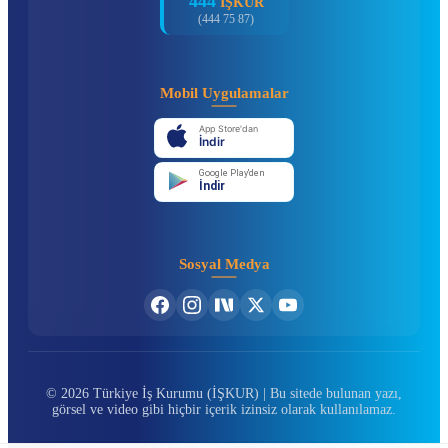
444
İŞKUR
(444 75 87)
Mobil Uygulamalar
App Store'dan
İndir
Google Play'den
İndir
Sosyal Medya
© 2026 Türkiye İş Kurumu (İŞKUR) | Bu sitede bulunan yazı,
görsel ve video gibi hiçbir içerik izinsiz olarak kullanılamaz.