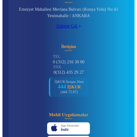
Emniyet Mahallesi Mevlana Bulvarı (Konya Yolu) No:42
Yenimahalle / ANKARA
Adrese Git
İletişim
TEL:
0 (312) 216 30 00
FAX:
0(312) 435 29 27
İŞKUR İletişim Hattı
444
İŞKUR
(444 75 87)
Mobil Uygulamalar
App Store'dan
İndir