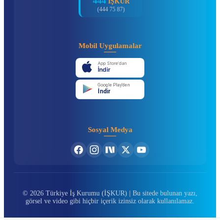
444
İŞKUR
(444 75 87)
Mobil Uygulamalar
App Store'dan
İndir
Google Play'den
İndir
Sosyal Medya
© 2026 Türkiye İş Kurumu (İŞKUR) | Bu sitede bulunan yazı,
görsel ve video gibi hiçbir içerik izinsiz olarak kullanılamaz.