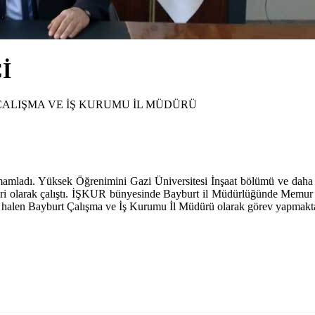
İ
ÇALIŞMA VE İŞ KURUMU İL MÜDÜRÜ
amamladı. Yüksek Öğrenimini Gazi Üniversitesi İnşaat bölümü ve daha
keri olarak çalıştı. İŞKUR bünyesinde Bayburt il Müdürlüğünde Memu
alen Bayburt Çalışma ve İş Kurumu İl Müdürü olarak görev yapmakta