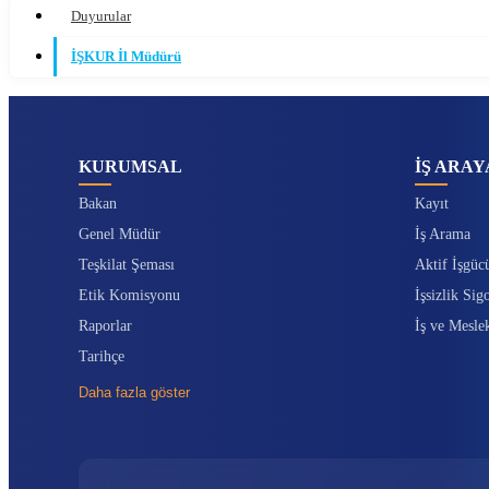
Duyurular
İŞKUR İl Müdürü
KURUMSAL
İŞ ARAY
Bakan
Kayıt
Genel Müdür
İş Arama
Teşkilat Şeması
Aktif İşgüc
Etik Komisyonu
İşsizlik Sigo
Raporlar
İş ve Mesle
Tarihçe
Daha fazla göster