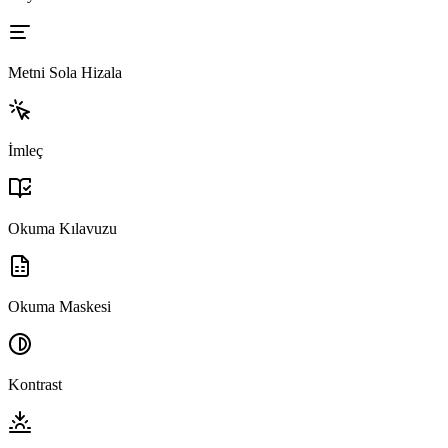
Metni Sola Hizala
İmleç
Okuma Kılavuzu
Okuma Maskesi
Kontrast