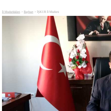
İl Müdürlükleri
Bayburt
İŞKUR İl Müdürü