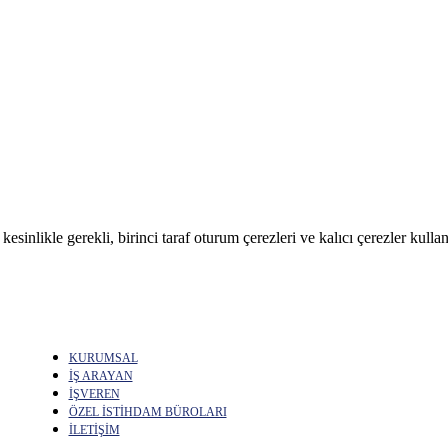
sinlikle gerekli, birinci taraf oturum çerezleri ve kalıcı çerezler kullan
KURUMSAL
İŞ ARAYAN
İŞVEREN
ÖZEL İSTİHDAM BÜROLARI
İLETİŞİM