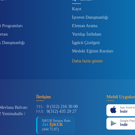
Kayıt
İşveren Danışmanlığı
ü Programları
Eleman Arama
rtası
Yurtdışı İstihdam
k Danışmanlığı
İşgücü Çizelgesi
Mesleki Eğitim Kursları
Daha fazla göster
İletişim
Mobil Uygula
TEL:
0 (312) 216 30 00
Mevlana Bulvarı
App Store'd
FAX:
0(312) 435 29 27
İndir
 Yenimahalle /
İŞKUR İletişim Hattı
Google Play
444
İŞKUR
İndir
(444 75 87)