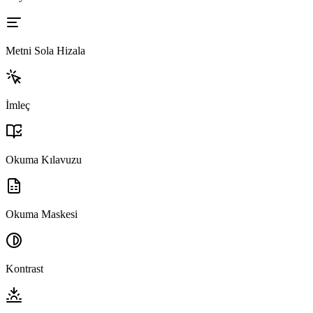
Metni Sola Hizala
İmleç
Okuma Kılavuzu
Okuma Maskesi
Kontrast