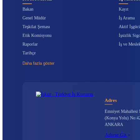
Bakan
Kayıt
Genel Müdür
İş Arama
Teşkilat Şeması
Aktif İşgüc
Etik Komisyonu
İşsizlik Sigo
Raporlar
İş ve Mesle
Tarihçe
Daha fazla göster
Adres
Emniyet Mahallesi 
(Konya Yolu) No:42
ANKARA
Adrese Git