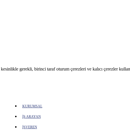
sinlikle gerekli, birinci taraf oturum çerezleri ve kalıcı çerezler kullan
KURUMSAL
İŞ ARAYAN
İŞVEREN