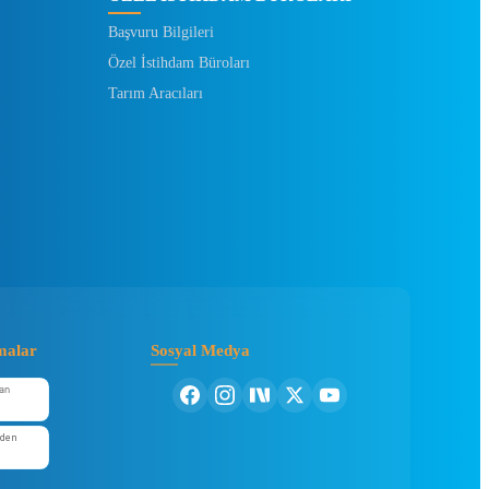
Başvuru Bilgileri
Özel İstihdam Büroları
Tarım Aracıları
malar
Sosyal Medya
an
'den