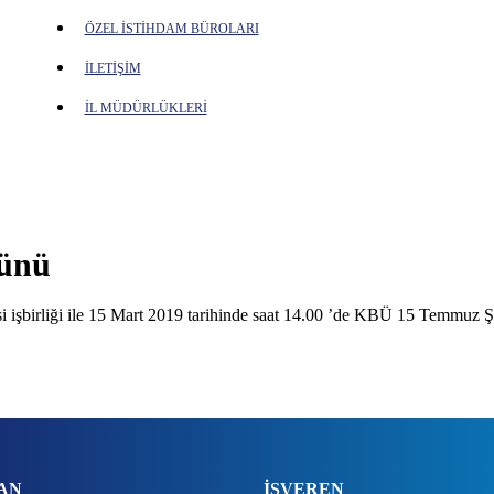
ÖZEL İSTİHDAM BÜROLARI
İLETİŞİM
İL MÜDÜRLÜKLERİ
Günü
işbirliği ile 15 Mart 2019 tarihinde saat 14.00 ’de KBÜ 15 Temmuz Ş
AN
İŞVEREN