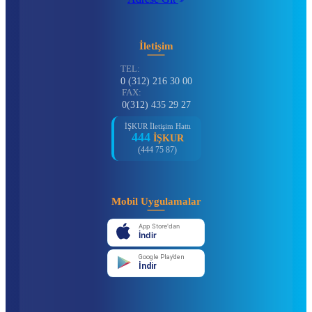
İletişim
TEL:
0 (312) 216 30 00
FAX:
0(312) 435 29 27
İŞKUR İletişim Hattı
444
İŞKUR
(444 75 87)
Mobil Uygulamalar
App Store'dan
İndir
Google Play'den
İndir