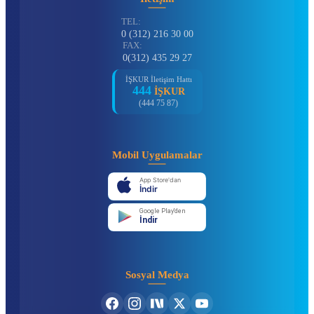
TEL:
0 (312) 216 30 00
FAX:
0(312) 435 29 27
İŞKUR İletişim Hattı
444
İŞKUR
(444 75 87)
Mobil Uygulamalar
App Store'dan
İndir
Google Play'den
İndir
Sosyal Medya