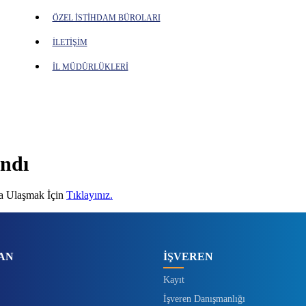
ÖZEL İSTİHDAM BÜROLARI
İLETİŞİM
İL MÜDÜRLÜKLERİ
andı
na Ulaşmak İçin
Tıklayınız.
AN
İŞVEREN
Kayıt
İşveren Danışmanlığı