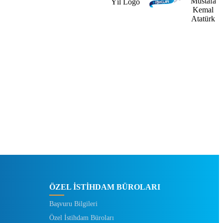
ÖZEL İSTİHDAM BÜROLARI
Başvuru Bilgileri
Özel İstihdam Büroları