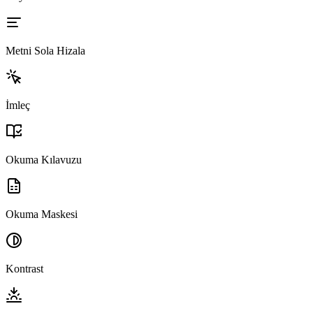
Metni Sola Hizala
İmleç
Okuma Kılavuzu
Okuma Maskesi
Kontrast