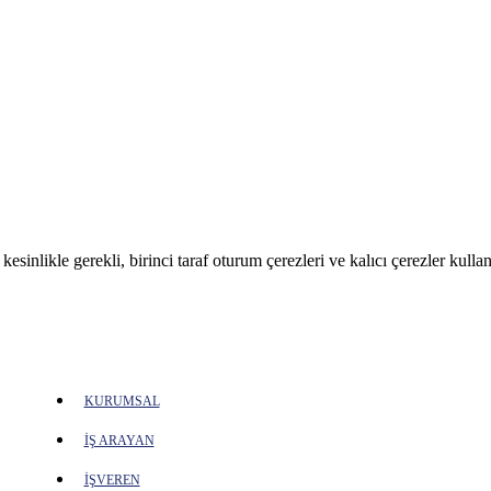
sinlikle gerekli, birinci taraf oturum çerezleri ve kalıcı çerezler kullan
KURUMSAL
İŞ ARAYAN
İŞVEREN