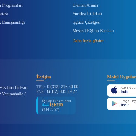
ü Programları
Eleman Arama
rtası
Yurtdışı İstihdam
k Danışmanlığı
İşgücü Çizelgesi
Mesleki Eğitim Kursları
Daha fazla göster
İletişim
Mobil Uygula
TEL:
0 (312) 216 30 00
Mevlana Bulvarı
App Store'd
FAX:
0(312) 435 29 27
İndir
 Yenimahalle /
İŞKUR İletişim Hattı
Google Play
444
İŞKUR
İndir
(444 75 87)