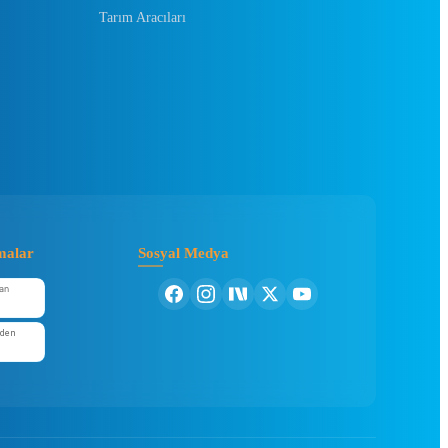
Tarım Aracıları
malar
Sosyal Medya
an
'den