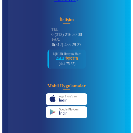
İletişim
TEL:
0 (312) 216 30 00
FAX:
0(312) 435 29 27
İŞKUR İletişim Hattı
444
İŞKUR
(444 75 87)
Mobil Uygulamalar
App Store'dan
İndir
Google Play'den
İndir