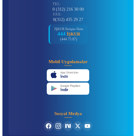
TEL:
0 (312) 216 30 00
FAX:
0(312) 435 29 27
İŞKUR İletişim Hattı
444
İŞKUR
(444 75 87)
Mobil Uygulamalar
App Store'dan
İndir
Google Play'den
İndir
Sosyal Medya