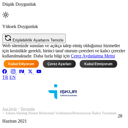
Düşük Doygunluk
Yüksek Doygunluk
Erişilebilirlik Ayarlarını Temizle
Web sitemizde sunulan ve açıkça talep etmiş olduğunuz hizmetler
için kesinlikle gerekli, birinci taraf oturum çerezleri ve kalıcı çerezler
kullanılmaktadır. Daha fazla bilgi için
Çerez Aydınlatma Metni
Kabul Ediyorum
Çerez Ayarları
Kabul Etmiyorum
TR
EN
Ana Sayfa
Duyurular
Ankara Altındağ Hizmet Merkezinin Yenilenmesi/Restorasyonu İhalesi Yayınlandı
28
Haziran 2021