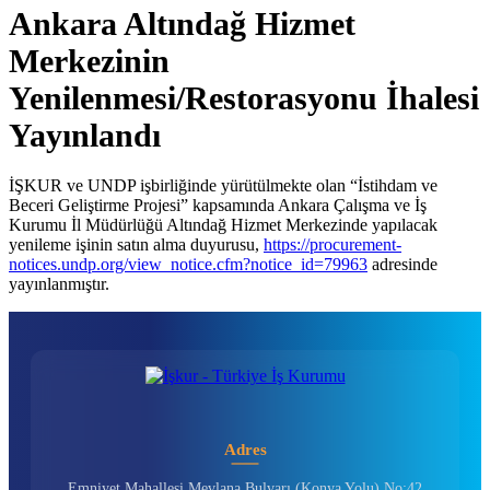
Ankara Altındağ Hizmet
Merkezinin
Yenilenmesi/Restorasyonu İhalesi
Yayınlandı
İŞKUR ve UNDP işbirliğinde yürütülmekte olan “İstihdam ve
Beceri Geliştirme Projesi” kapsamında Ankara Çalışma ve İş
Kurumu İl Müdürlüğü Altındağ Hizmet Merkezinde yapılacak
yenileme işinin satın alma duyurusu,
https://procurement-
notices.undp.org/view_notice.cfm?notice_id=79963
adresinde
yayınlanmıştır.
Adres
Emniyet Mahallesi Mevlana Bulvarı (Konya Yolu) No:42