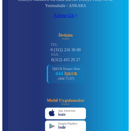
Yenimahalle / ANKARA
Adrese Git
İletişim
TEL:
0 (312) 216 30 00
FAX:
0(312) 435 29 27
İŞKUR İletişim Hattı
444
İŞKUR
(444 75 87)
Mobil Uygulamalar
App Store'dan
İndir
Google Play'den
İndir