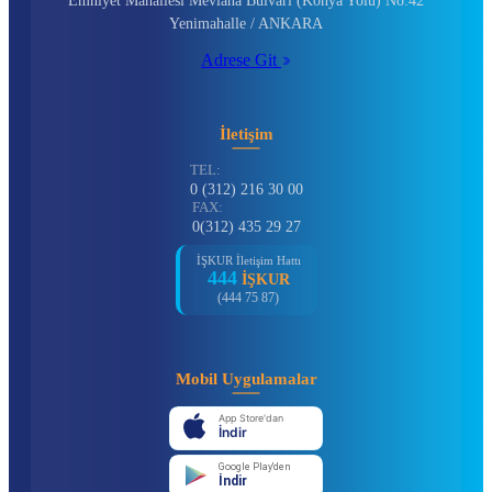
Emniyet Mahallesi Mevlana Bulvarı (Konya Yolu) No:42
Yenimahalle / ANKARA
Adrese Git
İletişim
TEL:
0 (312) 216 30 00
FAX:
0(312) 435 29 27
İŞKUR İletişim Hattı
444
İŞKUR
(444 75 87)
Mobil Uygulamalar
App Store'dan
İndir
Google Play'den
İndir