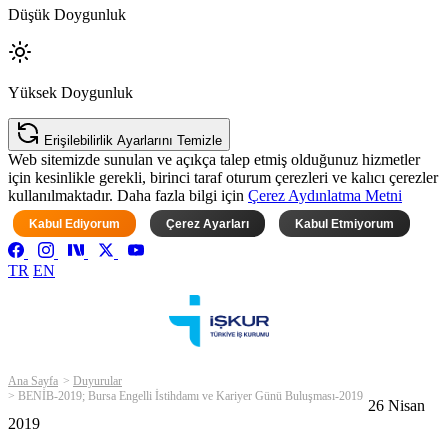
Düşük Doygunluk
Yüksek Doygunluk
Erişilebilirlik Ayarlarını Temizle
Web sitemizde sunulan ve açıkça talep etmiş olduğunuz hizmetler
için kesinlikle gerekli, birinci taraf oturum çerezleri ve kalıcı çerezler
kullanılmaktadır. Daha fazla bilgi için
Çerez Aydınlatma Metni
Kabul Ediyorum
Çerez Ayarları
Kabul Etmiyorum
TR
EN
Ana Sayfa
Duyurular
BENİB-2019; Bursa Engelli İstihdamı ve Kariyer Günü Buluşması-2019
26 Nisan
2019