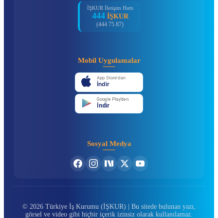
İŞKUR İletişim Hattı
444
İŞKUR
(444 75 87)
Mobil Uygulamalar
App Store'dan
İndir
Google Play'den
İndir
Sosyal Medya
© 2026 Türkiye İş Kurumu (İŞKUR) | Bu sitede bulunan yazı,
görsel ve video gibi hiçbir içerik izinsiz olarak kullanılamaz.