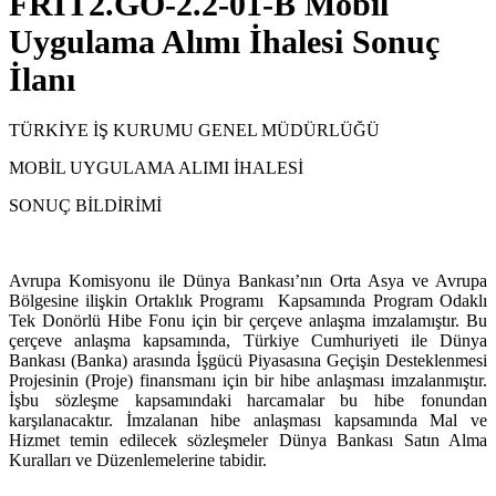
FRIT2.GO-2.2-01-B Mobil
Uygulama Alımı İhalesi Sonuç
İlanı
TÜRKİYE İŞ KURUMU GENEL MÜDÜRLÜĞÜ
MOBİL UYGULAMA ALIMI İHALESİ
SONUÇ BİLDİRİMİ
Avrupa Komisyonu ile Dünya Bankası’nın Orta Asya ve Avrupa
Bölgesine ilişkin Ortaklık Programı Kapsamında Program Odaklı
Tek Donörlü Hibe Fonu için bir çerçeve anlaşma imzalamıştır. Bu
çerçeve anlaşma kapsamında, Türkiye Cumhuriyeti ile Dünya
Bankası (Banka) arasında İşgücü Piyasasına Geçişin Desteklenmesi
Projesinin (Proje) finansmanı için bir hibe anlaşması imzalanmıştır.
İşbu sözleşme kapsamındaki harcamalar bu hibe fonundan
karşılanacaktır. İmzalanan hibe anlaşması kapsamında Mal ve
Hizmet temin edilecek sözleşmeler
Dünya Bankası Satın
Alma
Kuralları ve Düzenlemelerine tabidir.