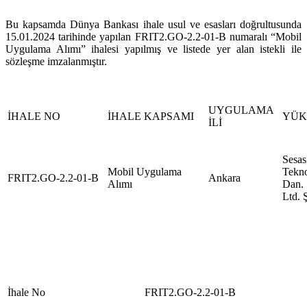
Bu kapsamda Dünya Bankası ihale usul ve esasları doğrultusunda
15.01.2024 tarihinde yapılan FRIT2.GO-2.2-01-B numaralı “Mobil
Uygulama Alımı” ihalesi yapılmış ve listede yer alan istekli ile
sözleşme imzalanmıştır.
UYGULAMA
İHALE NO
İHALE KAPSAMI
YÜK
İLİ
Sesas
Mobil Uygulama
Tekno
FRIT2.GO-2.2-01-B
Ankara
Alımı
Dan. 
Ltd. Ş
İhale No
FRIT2.GO-2.2-01-B