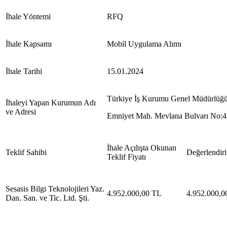
İhale Yöntemi
RFQ
İhale Kapsamı
Mobil Uygulama Alımı
İhale Tarihi
15.01.2024
Türkiye İş Kurumu Genel Müdürlüğü 
İhaleyi Yapan Kurumun Adı
ve Adresi
Emniyet Mah. Mevlana Bulvarı No
İhale Açılışta Okunan
Teklif Sahibi
Değerlendiri
Teklif Fiyatı
Sesasis Bilgi Teknolojileri Yaz.
4.952.000,00 TL
4.952.000,0
Dan. San. ve Tic. Ltd. Şti.