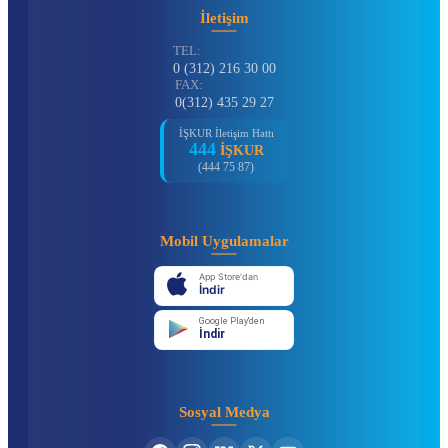
İletişim
TEL:
0 (312) 216 30 00
FAX:
0(312) 435 29 27
İŞKUR İletişim Hattı
444
İŞKUR
(444 75 87)
Mobil Uygulamalar
App Store'dan
İndir
Google Play'den
İndir
Sosyal Medya