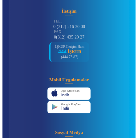
İletişim
TEL:
0 (312) 216 30 00
FAX:
0(312) 435 29 27
İŞKUR İletişim Hattı
444
İŞKUR
(444 75 87)
Mobil Uygulamalar
App Store'dan
İndir
Google Play'den
İndir
Sosyal Medya