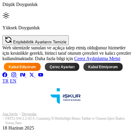
Düşük Doygunluk
Yüksek Doygunluk
Erişilebilirlik Ayarlarını Temizle
Web sitemizde sunulan ve açıkça talep etmiş olduğunuz hizmetler
için kesinlikle gerekli, birinci taraf oturum çerezleri ve kalıcı çerezler
kullanılmaktadır. Daha fazla bilgi için
Çerez Aydınlatma Metni
Kabul Ediyorum
Çerez Ayarları
Kabul Etmiyorum
TR
EN
Ana Sayfa
Duyurular
FRIT2-SW-2.2-02-G Gaziantep İl Müdürlüğü Binası Tadilat ve Onarım İşleri İhalesi
Sonuç İlanı
18 Haziran 2025