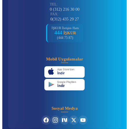
TEL:
0 (312) 216 30 00
FAX:
0(312) 435 29 27
İŞKUR İletişim Hattı
444
İŞKUR
(444 75 87)
Mobil Uygulamalar
App Store'dan
İndir
Google Play'den
İndir
Sosyal Medya