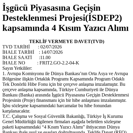
İşgücü Piyasasına Geçişin
Desteklenmesi Projesi(İSDEP2)
kapsamında 4 Kısım Yazıcı Alımı
TEKLİF VERMEYE DAVET(TVD)
TVD TARİHİ : 02/07/2026
İHALE TARİHİ : 14/07/2026
İHALE SAATİ :11.00
İHALE NO : FRIT2.GO-2.2-04-K
Sayın Yetkililer:
1. Avrupa Komisyonu ile Dünya Bankası’nın Orta Asya ve Avrupa
Bölgesine ilişkin Ortaklık Programı Kapsamında Program Odaklı
Tek Donörlü Hibe Fonu için bir çerçeve anlaşma imzalamıştır. Bu
çerçeve anlaşma kapsamında, Türkiye Cumhuriyeti ile Dünya
Bankası (Banka) arasında İşgücü Piyasasına Geçişin Desteklenmesi
Projesinin (Proje) finansmanı için bir hibe anlaşması imzalanmıştır.
İşbu sözleşme kapsamındaki harcamalar bu hibe fonundan
karşılanacaktır.
T.C. Çalışma ve Sosyal Güvenlik Bakanlığı, Türkiye İş Kurumu
Genel Müdürlüğü ilgilenen firmaları aşağıda belirtilen sözleşme
paketi kapsamındaki “4 Kısım Yazıcı Alımı” ihtiyacının Dünya
Bankası ihale usul ve esasları doğrultusunda, Teklife Davet (RFQ)