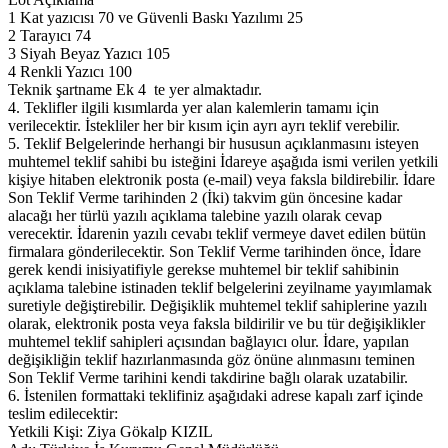
1 Kat yazıcısı 70 ve Güvenli Baskı Yazılımı 25
2 Tarayıcı 74
3 Siyah Beyaz Yazıcı 105
4 Renkli Yazıcı 100
Teknik şartname Ek 4 te yer almaktadır.
4. Teklifler ilgili kısımlarda yer alan kalemlerin tamamı için
verilecektir. İstekliler her bir kısım için ayrı ayrı teklif verebilir.
5. Teklif Belgelerinde herhangi bir hususun açıklanmasını isteyen
muhtemel teklif sahibi bu isteğini İdareye aşağıda ismi verilen yetkili
kişiye hitaben elektronik posta (e-mail) veya faksla bildirebilir. İdare
Son Teklif Verme tarihinden 2 (İki) takvim gün öncesine kadar
alacağı her türlü yazılı açıklama talebine yazılı olarak cevap
verecektir. İdarenin yazılı cevabı teklif vermeye davet edilen bütün
firmalara gönderilecektir. Son Teklif Verme tarihinden önce, İdare
gerek kendi inisiyatifiyle gerekse muhtemel bir teklif sahibinin
açıklama talebine istinaden teklif belgelerini zeyilname yayımlamak
suretiyle değiştirebilir. Değişiklik muhtemel teklif sahiplerine yazılı
olarak, elektronik posta veya faksla bildirilir ve bu tür değişiklikler
muhtemel teklif sahipleri açısından bağlayıcı olur. İdare, yapılan
değişikliğin teklif hazırlanmasında göz önüne alınmasını teminen
Son Teklif Verme tarihini kendi takdirine bağlı olarak uzatabilir.
6. İstenilen formattaki teklifiniz aşağıdaki adrese kapalı zarf içinde
teslim edilecektir:
Yetkili Kişi: Ziya Gökalp KIZIL