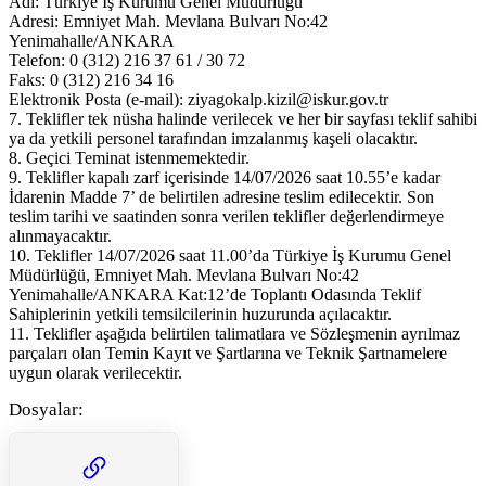
Adı: Türkiye İş Kurumu Genel Müdürlüğü
Adresi: Emniyet Mah. Mevlana Bulvarı No:42
Yenimahalle/ANKARA
Telefon: 0 (312) 216 37 61 / 30 72
Faks: 0 (312) 216 34 16
Elektronik Posta (e-mail): ziyagokalp.kizil@iskur.gov.tr
7. Teklifler tek nüsha halinde verilecek ve her bir sayfası teklif sahibi
ya da yetkili personel tarafından imzalanmış kaşeli olacaktır.
8. Geçici Teminat istenmemektedir.
9. Teklifler kapalı zarf içerisinde 14/07/2026 saat 10.55’e kadar
İdarenin Madde 7’ de belirtilen adresine teslim edilecektir. Son
teslim tarihi ve saatinden sonra verilen teklifler değerlendirmeye
alınmayacaktır.
10. Teklifler 14/07/2026 saat 11.00’da Türkiye İş Kurumu Genel
Müdürlüğü, Emniyet Mah. Mevlana Bulvarı No:42
Yenimahalle/ANKARA Kat:12’de Toplantı Odasında Teklif
Sahiplerinin yetkili temsilcilerinin huzurunda açılacaktır.
11. Teklifler aşağıda belirtilen talimatlara ve Sözleşmenin ayrılmaz
parçaları olan Temin Kayıt ve Şartlarına ve Teknik Şartnamelere
uygun olarak verilecektir.
Dosyalar: