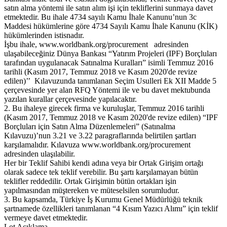
satın alma yöntemi ile satın alım işi için tekliflerini sunmaya davet
etmektedir. Bu ihale 4734 sayılı Kamu İhale Kanunu’nun 3c
Maddesi hükümlerine göre 4734 Sayılı Kamu İhale Kanunu (KİK)
hükümlerinden istisnadır.
İşbu ihale, www.worldbank.org/procurement adresinden
ulaşabileceğiniz Dünya Bankası “Yatırım Projeleri (IPF) Borçluları
tarafından uygulanacak Satınalma Kuralları” isimli Temmuz 2016
tarihli (Kasım 2017, Temmuz 2018 ve Kasım 2020'de revize
edilen)’’ Kılavuzunda tanımlanan Seçim Usulleri Ek XII Madde 5
çerçevesinde yer alan RFQ Yöntemi ile ve bu davet mektubunda
yazılan kurallar çerçevesinde yapılacaktır.
2. Bu ihaleye girecek firma ve kuruluşlar, Temmuz 2016 tarihli
(Kasım 2017, Temmuz 2018 ve Kasım 2020'de revize edilen) “IPF
Borçluları için Satın Alma Düzenlemeleri” (Satınalma
Kılavuzu)’nun 3.21 ve 3.22 paragraflarında belirtilen şartları
karşılamalıdır. Kılavuza www.worldbank.org/procurement
adresinden ulaşılabilir.
Her bir Teklif Sahibi kendi adına veya bir Ortak Girişim ortağı
olarak sadece tek teklif verebilir. Bu şartı karşılamayan bütün
teklifler reddedilir. Ortak Girişimin bütün ortakları işin
yapılmasından müştereken ve müteselsilen sorumludur.
3. Bu kapsamda, Türkiye İş Kurumu Genel Müdürlüğü teknik
şartnamede özellikleri tanımlanan “4 Kısım Yazıcı Alımı” için teklif
vermeye davet etmektedir.
Lot Açıklama