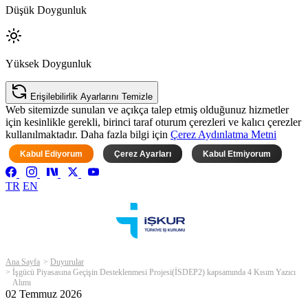
Düşük Doygunluk
Yüksek Doygunluk
Erişilebilirlik Ayarlarını Temizle
Web sitemizde sunulan ve açıkça talep etmiş olduğunuz hizmetler
için kesinlikle gerekli, birinci taraf oturum çerezleri ve kalıcı çerezler
kullanılmaktadır. Daha fazla bilgi için
Çerez Aydınlatma Metni
Kabul Ediyorum
Çerez Ayarları
Kabul Etmiyorum
TR
EN
Ana Sayfa
Duyurular
İşgücü Piyasasına Geçişin Desteklenmesi Projesi(İSDEP2) kapsamında 4 Kısım Yazıcı
Alımı
02 Temmuz 2026