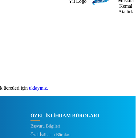
 ücretleri için
tıklayınız.
ÖZEL İSTİHDAM BÜROLARI
Başvuru Bilgileri
Özel İstihdam Büroları