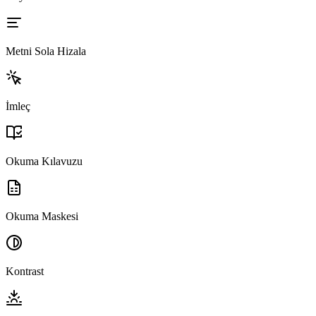
Metni Sola Hizala
İmleç
Okuma Kılavuzu
Okuma Maskesi
Kontrast