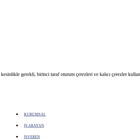
sinlikle gerekli, birinci taraf oturum çerezleri ve kalıcı çerezler kullan
KURUMSAL
İŞ ARAYAN
İŞVEREN