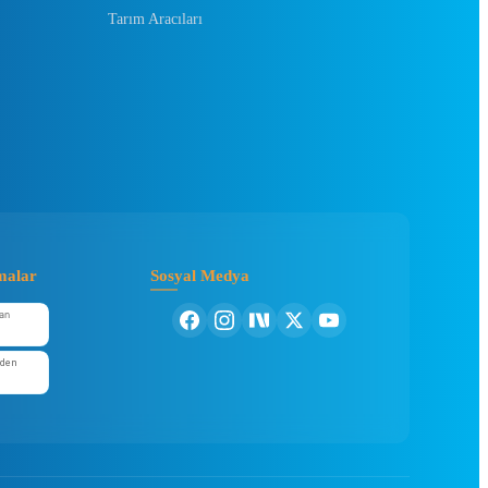
Tarım Aracıları
malar
Sosyal Medya
an
'den