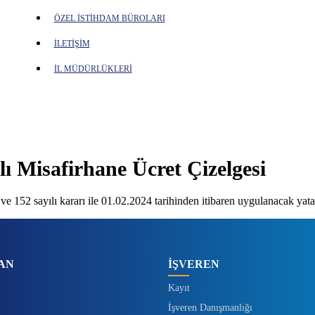
ÖZEL İSTİHDAM BÜROLARI
İLETİŞİM
İL MÜDÜRLÜKLERİ
 Misafirhane Ücret Çizelgesi
152 sayılı kararı ile 01.02.2024 tarihinden itibaren uygulanacak yatak
AN
İŞVEREN
Kayıt
İşveren Danışmanlığı