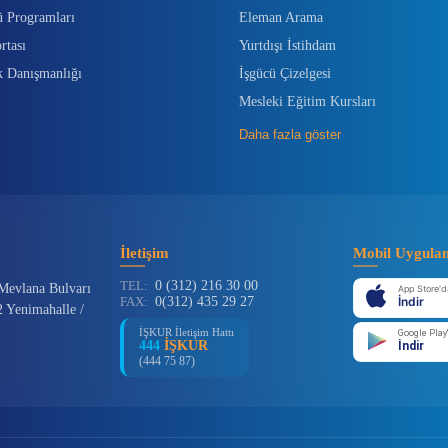
ü Programları
Eleman Arama
rtası
Yurtdışı İstihdam
k Danışmanlığı
İşgücü Çizelgesi
Mesleki Eğitim Kursları
Daha fazla göster
İletişim
Mobil Uygula
TEL:
0 (312) 216 30 00
Mevlana Bulvarı
App Store'd
FAX:
0(312) 435 29 27
İndir
 Yenimahalle /
İŞKUR İletişim Hattı
Google Play
444
İŞKUR
İndir
(444 75 87)