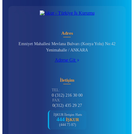
Adres
Emniyet Mahallesi Mevlana Bulvarı (Konya Yolu) No:42
Yenimahalle / ANKARA
Adrese Git
İletişim
TEL:
0 (312) 216 30 00
FAX:
0(312) 435 29 27
İŞKUR İletişim Hattı
444
İŞKUR
(444 75 87)