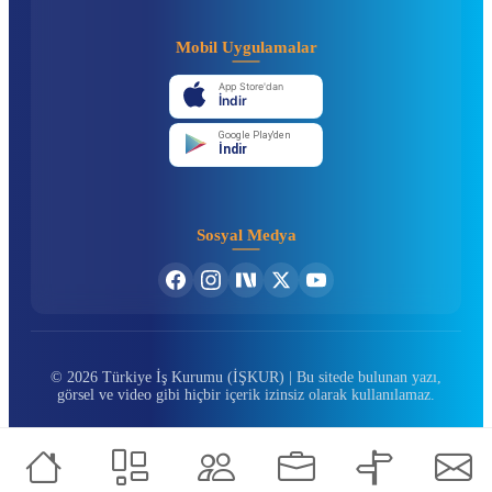
Mobil Uygulamalar
App Store'dan
İndir
Google Play'den
İndir
Sosyal Medya
© 2026 Türkiye İş Kurumu (İŞKUR) | Bu sitede bulunan yazı,
görsel ve video gibi hiçbir içerik izinsiz olarak kullanılamaz.
KURUMSAL
İŞ ARAYAN
İŞVEREN
ÖZEL İSTİHDAM BÜROLARI