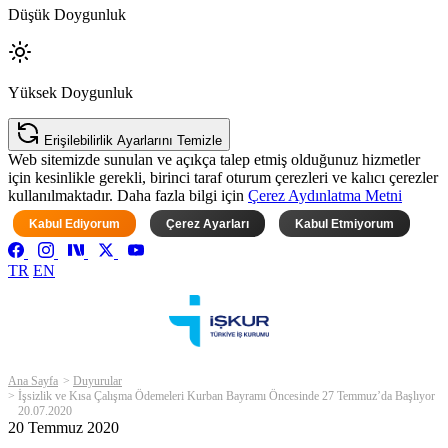
Düşük Doygunluk
Yüksek Doygunluk
Erişilebilirlik Ayarlarını Temizle
Web sitemizde sunulan ve açıkça talep etmiş olduğunuz hizmetler
için kesinlikle gerekli, birinci taraf oturum çerezleri ve kalıcı çerezler
kullanılmaktadır. Daha fazla bilgi için
Çerez Aydınlatma Metni
Kabul Ediyorum
Çerez Ayarları
Kabul Etmiyorum
TR
EN
Ana Sayfa
Duyurular
İşsizlik ve Kısa Çalışma Ödemeleri Kurban Bayramı Öncesinde 27 Temmuz’da Başlıyor
20.07.2020
20 Temmuz 2020