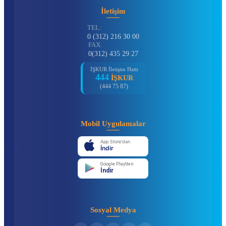
İletişim
TEL:
0 (312) 216 30 00
FAX:
0(312) 435 29 27
İŞKUR İletişim Hattı
444
İŞKUR
(444 75 87)
Mobil Uygulamalar
App Store'dan
İndir
Google Play'den
İndir
Sosyal Medya