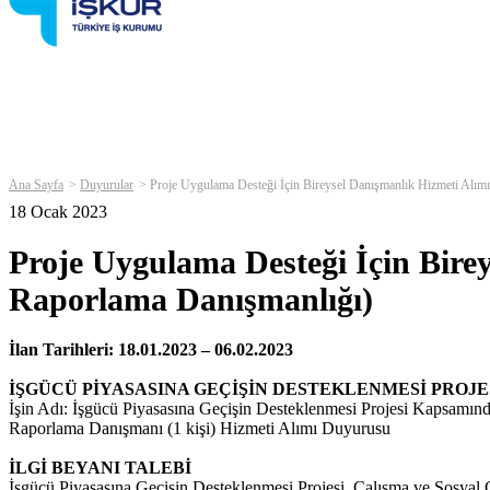
Ana Sayfa
Duyurular
Proje Uygulama Desteği İçin Bireysel Danışmanlık Hizmeti Alım
18 Ocak 2023
Proje Uygulama Desteği İçin Bire
Raporlama Danışmanlığı)
İlan Tarihleri: 18.01.2023 – 06.02.2023
İŞGÜCÜ PİYASASINA GEÇİŞİN DESTEKLENMESİ PROJE
İşin Adı: İşgücü Piyasasına Geçişin Desteklenmesi Projesi Kapsamın
Raporlama Danışmanı (1 kişi) Hizmeti Alımı Duyurusu
İLGİ BEYANI TALEBİ
İşgücü Piyasasına Geçişin Desteklenmesi Projesi, Çalışma ve Sosyal