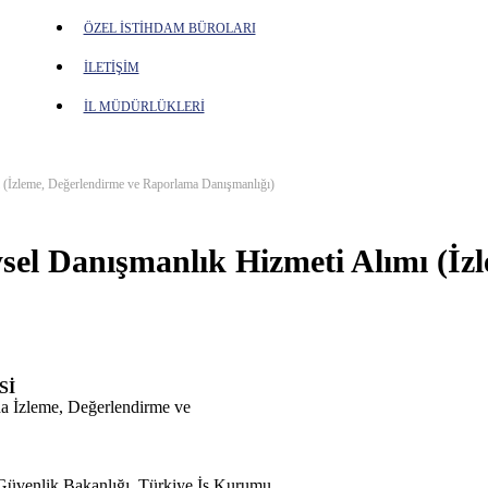
ÖZEL İSTİHDAM BÜROLARI
İLETİŞİM
İL MÜDÜRLÜKLERİ
ı (İzleme, Değerlendirme ve Raporlama Danışmanlığı)
ysel Danışmanlık Hizmeti Alımı (İz
Sİ
da İzleme, Değerlendirme ve
 Güvenlik Bakanlığı, Türkiye İş Kurumu