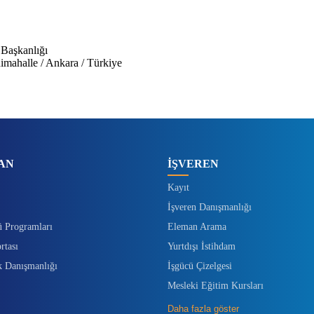
 Başkanlığı
imahalle / Ankara / Türkiye
AN
İŞVEREN
Kayıt
İşveren Danışmanlığı
ü Programları
Eleman Arama
rtası
Yurtdışı İstihdam
k Danışmanlığı
İşgücü Çizelgesi
Mesleki Eğitim Kursları
Daha fazla göster