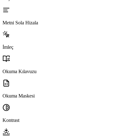
Metni Sola Hizala
İmleç
Okuma Kılavuzu
Okuma Maskesi
Kontrast