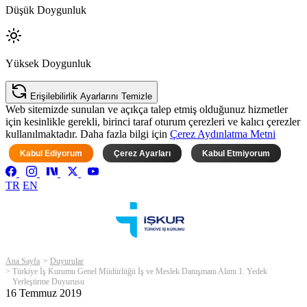
Düşük Doygunluk
Yüksek Doygunluk
Erişilebilirlik Ayarlarını Temizle
Web sitemizde sunulan ve açıkça talep etmiş olduğunuz hizmetler
için kesinlikle gerekli, birinci taraf oturum çerezleri ve kalıcı çerezler
kullanılmaktadır. Daha fazla bilgi için
Çerez Aydınlatma Metni
Kabul Ediyorum
Çerez Ayarları
Kabul Etmiyorum
TR
EN
Ana Sayfa
Duyurular
Türkiye İş Kurumu Genel Müdürlüğü İş ve Meslek Danışmanı Alımı 1. Yedek
Yerleştirme Duyurusu
16 Temmuz 2019