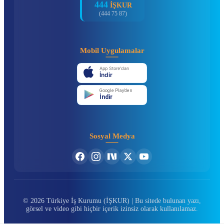
444
İŞKUR
(444 75 87)
Mobil Uygulamalar
App Store'dan
İndir
Google Play'den
İndir
Sosyal Medya
© 2026 Türkiye İş Kurumu (İŞKUR) | Bu sitede bulunan yazı,
görsel ve video gibi hiçbir içerik izinsiz olarak kullanılamaz.