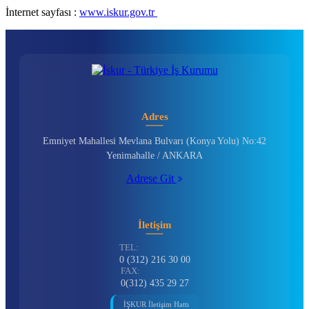
İnternet sayfası :
www.iskur.gov.tr
Adres
Emniyet Mahallesi Mevlana Bulvarı (Konya Yolu) No:42
Yenimahalle / ANKARA
Adrese Git
İletişim
TEL:
0 (312) 216 30 00
FAX:
0(312) 435 29 27
İŞKUR İletişim Hattı