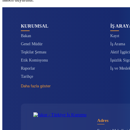
KURUMSAL
İŞ ARAY
Bakan
Kayıt
Genel Müdür
İş Arama
Teşkilat Şeması
Aktif İşgüc
Etik Komisyonu
İşsizlik Sigo
Raporlar
İş ve Mesle
Tarihçe
Daha fazla göster
Adres