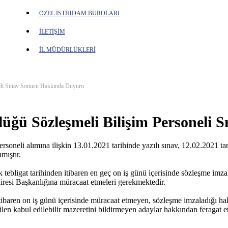
ÖZEL İSTİHDAM BÜROLARI
İLETİŞİM
İL MÜDÜRLÜKLERİ
eli Sınav Sonucu Hakkında Duyuru
ğü Sözleşmeli Bilişim Personeli
eli alımına ilişkin 13.01.2021 tarihinde yazılı sınav, 12.02.2021 tarih
mıştır.
ebligat tarihinden itibaren en geç on iş günü içerisinde sözleşme imzal
esi Başkanlığına müracaat etmeleri gerekmektedir.
tibaren on iş günü içerisinde müracaat etmeyen, sözleşme imzaladığı ha
en kabul edilebilir mazeretini bildirmeyen adaylar hakkından feragat et