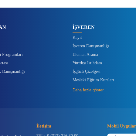
AN
İŞVEREN
Kayıt
İşveren Danışmanlığı
ü Programları
Eleman Arama
rtası
Yurtdışı İstihdam
k Danışmanlığı
İşgücü Çizelgesi
Mesleki Eğitim Kursları
Daha fazla göster
İletişim
Mobil Uygula
TEL:
0 (312) 216 30 00