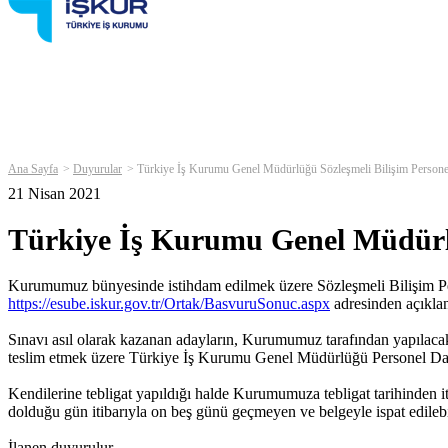
Ana Sayfa
Duyurular
Türkiye İş Kurumu Genel Müdürlüğü Sözleşmeli Bilişim Person
21 Nisan 2021
Türkiye İş Kurumu Genel Müdürlü
Kurumumuz bünyesinde istihdam edilmek üzere Sözleşmeli Bilişim Person
https://esube.iskur.gov.tr/Ortak/BasvuruSonuc.aspx
adresinden açıklan
Sınavı asıl olarak kazanan adayların, Kurumumuz tarafından yapılacak t
teslim etmek üzere Türkiye İş Kurumu Genel Müdürlüğü Personel Dair
Kendilerine tebligat yapıldığı halde Kurumumuza tebligat tarihinden i
dolduğu gün itibarıyla on beş günü geçmeyen ve belgeyle ispat edilebil
İlanen duyurulur.