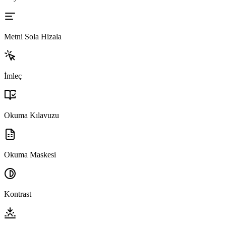
Metni Sola Hizala
İmleç
Okuma Kılavuzu
Okuma Maskesi
Kontrast