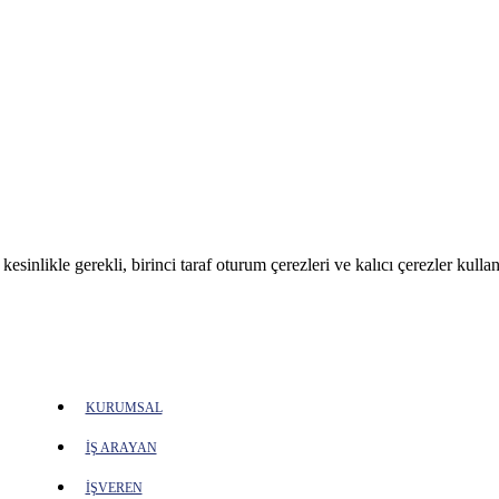
sinlikle gerekli, birinci taraf oturum çerezleri ve kalıcı çerezler kullan
KURUMSAL
İŞ ARAYAN
İŞVEREN