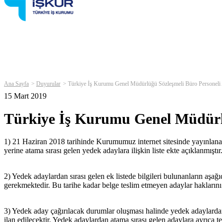
Ana Sayfa
Duyurular
Türkiye İş Kurumu Genel Müdürlüğü Sözleşmeli Büro Personeli 
15 Mart 2019
Türkiye İş Kurumu Genel Müdürlü
1) 21 Haziran 2018 tarihinde Kurumumuz internet sitesinde yayınlanan
yerine atama sırası gelen yedek adaylara ilişkin liste ekte açıklanmıştır
2) Yedek adaylardan sırası gelen ek listede bilgileri bulunanların aşağı
gerekmektedir. Bu tarihe kadar belge teslim etmeyen adaylar haklarını
3) Yedek aday çağırılacak durumlar oluşması halinde yedek adaylardan
ilan edilecektir. Yedek adaylardan atama sırası gelen adaylara ayrıca t