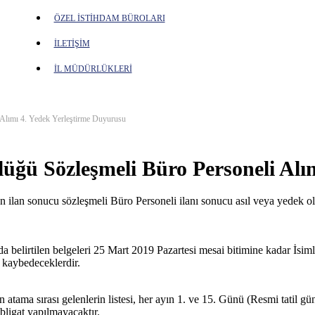
ÖZEL İSTİHDAM BÜROLARI
İLETİŞİM
İL MÜDÜRLÜKLERİ
Alımı 4. Yedek Yerleştirme Duyurusu
ğü Sözleşmeli Büro Personeli Alım
 ilan sonucu sözleşmeli Büro Personeli ilanı sonucu asıl veya yedek ola
.
da belirtilen belgeleri 25 Mart 2019 Pazartesi mesai bitimine kadar İsimle
 kaybedeceklerdir.
 atama sırası gelenlerin listesi, her ayın 1. ve 15. Günü (Resmi tati
ebligat yapılmayacaktır.