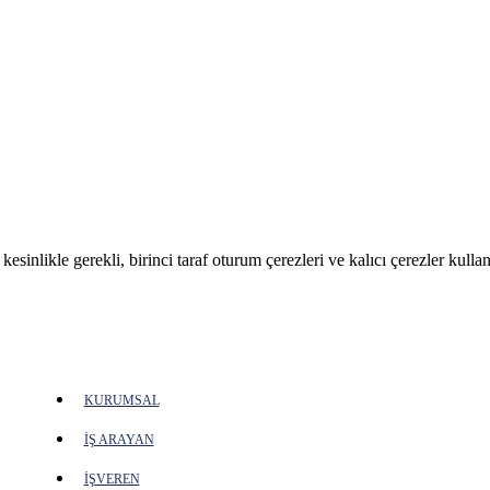
sinlikle gerekli, birinci taraf oturum çerezleri ve kalıcı çerezler kullan
KURUMSAL
İŞ ARAYAN
İŞVEREN