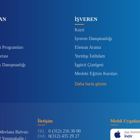
AN
İŞVEREN
Kayıt
İşveren Danışmanlığı
ü Programları
Eleman Arama
rtası
Yurtdışı İstihdam
k Danışmanlığı
İşgücü Çizelgesi
Mesleki Eğitim Kursları
Daha fazla göster
İletişim
Mobil Uygula
TEL:
0 (312) 216 30 00
Mevlana Bulvarı
App Store'd
FAX:
0(312) 435 29 27
İndir
 Yenimahalle /