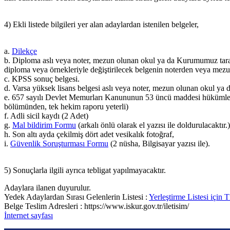
4) Ekli listede bilgileri yer alan adaylardan istenilen belgeler,
a.
Dilekçe
b. Diploma aslı veya noter, mezun olunan okul ya da Kurumumuz tara
diploma veya örnekleriyle değiştirilecek belgenin noterden veya me
c. KPSS sonuç belgesi.
d. Varsa yüksek lisans belgesi aslı veya noter, mezun olunan okul ya
e. 657 sayılı Devlet Memurları Kanununun 53 üncü maddesi hükümleri 
bölümünden, tek hekim raporu yeterli)
f. Adli sicil kaydı (2 Adet)
g.
Mal bildirim Formu
(arkalı önlü olarak el yazısı ile doldurulacaktır.
h. Son altı ayda çekilmiş dört adet vesikalık fotoğraf,
i.
Güvenlik Soruşturması Formu
(2 nüsha, Bilgisayar yazısı ile).
5) Sonuçlarla ilgili ayrıca tebligat yapılmayacaktır.
Adaylara ilanen duyurulur.
Yedek Adaylardan Sırası Gelenlerin Listesi :
Yerleştirme Listesi için T
Belge Teslim Adresleri : https://www.iskur.gov.tr/iletisim/
İnternet sayfası