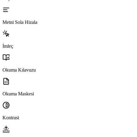
Metni Sola Hizala
İmleç
Okuma Kılavuzu
Okuma Maskesi
Kontrast