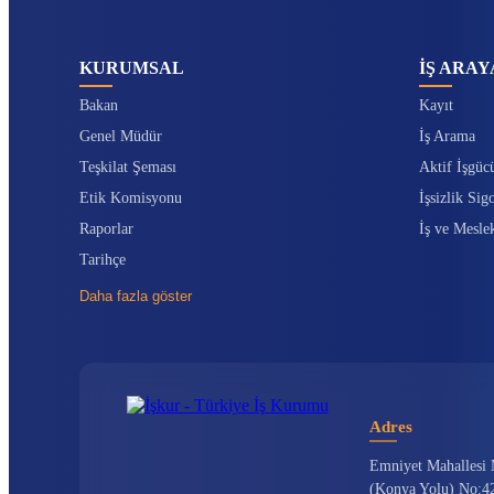
KURUMSAL
İŞ ARAY
Bakan
Kayıt
Genel Müdür
İş Arama
Teşkilat Şeması
Aktif İşgüc
Etik Komisyonu
İşsizlik Sigo
Raporlar
İş ve Mesle
Tarihçe
Daha fazla göster
Adres
Emniyet Mahallesi 
(Konya Yolu) No:42