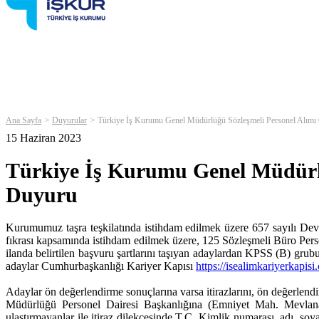
Ana Sayfa
Duyurular
Türkiye İş Kurumu Genel Müdürlüğü Sözleşmeli Personel Alımı 
15 Haziran 2023
Türkiye İş Kurumu Genel Müdürlü
Duyuru
Kurumumuz taşra teşkilatında istihdam edilmek üzere 657 sayılı Devl
fıkrası kapsamında istihdam edilmek üzere, 125 Sözleşmeli Büro Pers
ilanda belirtilen başvuru şartlarını taşıyan adaylardan KPSS (B) grub
adaylar Cumhurbaşkanlığı Kariyer Kapısı
https://isealimkariyerkapisi
Adaylar ön değerlendirme sonuçlarına varsa itirazlarını, ön değerlend
Müdürlüğü Personel Dairesi Başkanlığına (Emniyet Mah. Mevlana
ulaştırmayanlar ile itiraz dilekçesinde T.C. Kimlik numarası, adı, so