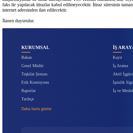
faks ile yapılacak itirazlar kabul edilmeyecektir. İtiraz süresinin t
internet adresinden ilan edilecektir.
İlanen duyurulur.
KURUMSAL
İŞ ARAY
Bakan
Kayıt
Genel Müdür
İş Arama
Teşkilat Şeması
Aktif İşgüc
Etik Komisyonu
İşsizlik Sigo
Raporlar
İş ve Mesle
Tarihçe
Daha fazla göster