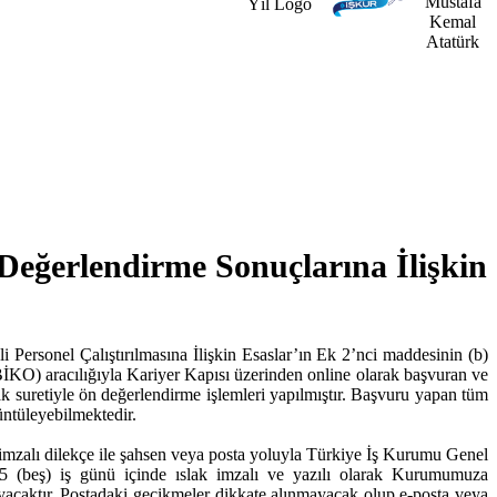
eğerlendirme Sonuçlarına İlişkin
Personel Çalıştırılmasına İlişkin Esaslar’ın Ek 2’nci maddesinin (b)
İKO) aracılığıyla Kariyer Kapısı üzerinden online olarak başvuran ve
ak suretiyle ön değerlendirme işlemleri yapılmıştır. Başvuru yapan tüm
üntüleyebilmektedir.
k imzalı dilekçe ile şahsen veya posta yoluyla Türkiye İş Kurumu Genel
 (beş) iş günü içinde ıslak imzalı ve yazılı olarak Kurumumuza
mayacaktır. Postadaki gecikmeler dikkate alınmayacak olup e-posta veya