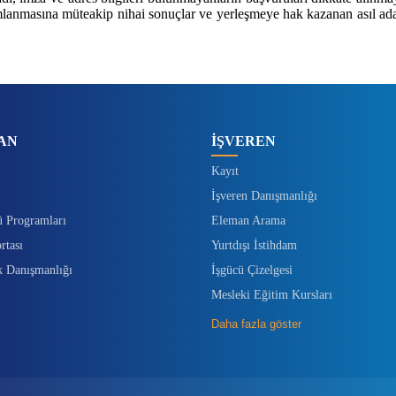
amamlanmasına müteakip nihai sonuçlar ve yerleşmeye hak kazanan asıl a
AN
İŞVEREN
Kayıt
İşveren Danışmanlığı
ü Programları
Eleman Arama
rtası
Yurtdışı İstihdam
k Danışmanlığı
İşgücü Çizelgesi
Mesleki Eğitim Kursları
Daha fazla göster