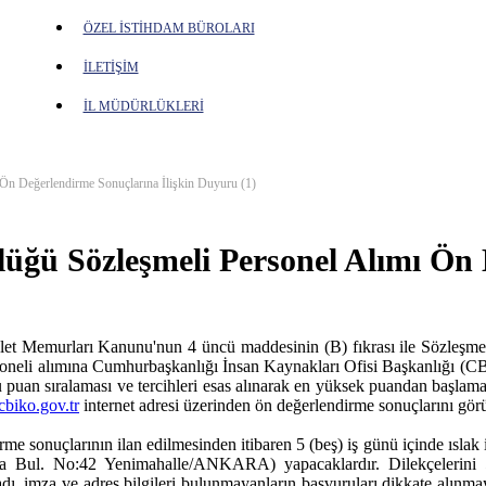
ÖZEL İSTİHDAM BÜROLARI
İLETİŞİM
İL MÜDÜRLÜKLERİ
Ön Değerlendirme Sonuçlarına İlişkin Duyuru (1)
ğü Sözleşmeli Personel Alımı Ön D
et Memurları Kanunu'nun 4 üncü maddesinin (B) fıkrası ile Sözleşmeli 
oneli alımına Cumhurbaşkanlığı İnsan Kaynakları Ofisi Başkanlığı (CB
u puan sıralaması ve tercihleri esas alınarak en yüksek puandan başlam
.cbiko.gov.tr
internet adresi üzerinden ön değerlendirme sonuçlarını gör
irme sonuçlarının ilan edilmesinden itibaren 5 (beş) iş günü içinde ısla
 Bul. No:42 Yenimahalle/ANKARA) yapacaklardır. Dilekçelerini 5
yadı, imza ve adres bilgileri bulunmayanların başvuruları dikkate alın