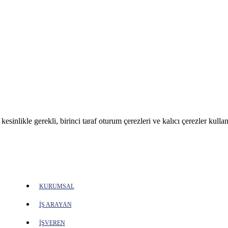
sinlikle gerekli, birinci taraf oturum çerezleri ve kalıcı çerezler kullan
KURUMSAL
İŞ ARAYAN
İŞVEREN