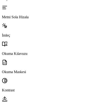
Metni Sola Hizala
İmleç
Okuma Kılavuzu
Okuma Maskesi
Kontrast