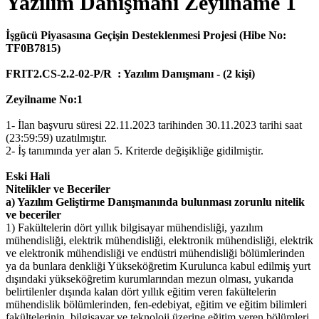
Yazılım Danışmanı Zeyilname 1
İşgücü Piyasasına Geçişin Desteklenmesi Projesi (Hibe No:
TF0B7815)
FRIT2.CS-2.2-02-P/R : Yazılım Danışmanı - (2 kişi)
Zeyilname No:1
1- İlan başvuru süresi 22.11.2023 tarihinden 30.11.2023 tarihi saat
(23:59:59) uzatılmıştır.
2- İş tanımında yer alan 5. Kriterde değişikliğe gidilmiştir.
Eski Hali
Nitelikler ve Beceriler
a) Yazılım Geliştirme Danışmanında bulunması zorunlu nitelik
ve beceriler
1) Fakültelerin dört yıllık bilgisayar mühendisliği, yazılım
mühendisliği, elektrik mühendisliği, elektronik mühendisliği, elektrik
ve elektronik mühendisliği ve endüstri mühendisliği bölümlerinden
ya da bunlara denkliği Yükseköğretim Kurulunca kabul edilmiş yurt
dışındaki yükseköğretim kurumlarından mezun olması, yukarıda
belirtilenler dışında kalan dört yıllık eğitim veren fakültelerin
mühendislik bölümlerinden, fen-edebiyat, eğitim ve eğitim bilimleri
fakültelerinin, bilgisayar ve teknoloji üzerine eğitim veren bölümleri