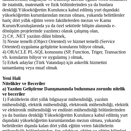
ile istatistik, matematik ve fizik bölümlerinden ya da bunlara
denkliği Yükseköğretim Kurulunca kabul edilmiş yurt dışındaki
yükseköğretim kurumlarından mezun olması, yukarıda belirtilenler
hariç dört yıllık eğitim veren fakültelerden mezun ve Kamu
Kurum/Kuruluşlarında ya da özel sektörde bilişim alanında e-
dönüşüm projelerinde yazılımcı olarak çalışmış olan,
2) C#, .NET yazılım dilini bilmek,
3) Nesne temelli (Object Oriented) ve hizmet temelli (Service
Oriented) uygulama geliştirme konularını biliyor olmak,
4) ORACLE PL-SQL konusunu (SP, Function, Triger, Transaction
vb. konularını biliyor ve uygulamış ) olmak,
5) Erkek adaylar (Türk Vatandaşı) için askerlik hizmetini
tamamlamış veya muaf olmak
Yeni Hali
Nitelikler ve Beceriler
a) Yazılım Geliştirme Danışmanında bulunması zorunlu nitelik
ve beceriler
1) Fakültelerin dört yıllık bilgisayar mühendisliği, yazılım
mühendisliği, elektrik mühendisliği, elektronik mühendisliği, elektrik
ve elektronik mühendisliği ve endüstri mühendisliği bölümlerinden
ya da bunlara denkliği Yükseköğretim Kurulunca kabul edilmiş yurt
dışındaki yükseköğretim kurumlarından mezun olması, yukarıda
belirtilenler dışında kalan dört yıllık eğitim veren fakültelerin
mühendislik bölümlerinden, fen-edebiyat, eğitim ve eğitim bilimleri