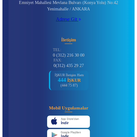
Emniyet Mahallesi Mevlana Bulvarı (Konya Yolu) No:42
Yenimahalle / ANKARA
Adrese Git
İletişim
TEL:
0 (312) 216 30 00
FAX:
0(312) 435 29 27
İŞKUR İletişim Hattı
444
İŞKUR
(444 75 87)
Mobil Uygulamalar
App Store'dan
İndir
Google Play'den
İndir