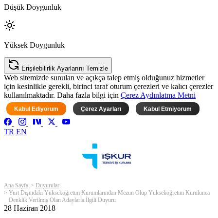
Düşük Doygunluk
Yüksek Doygunluk
Erişilebilirlik Ayarlarını Temizle
Web sitemizde sunulan ve açıkça talep etmiş olduğunuz hizmetler
için kesinlikle gerekli, birinci taraf oturum çerezleri ve kalıcı çerezler
kullanılmaktadır. Daha fazla bilgi için
Çerez Aydınlatma Metni
Kabul Ediyorum
Çerez Ayarları
Kabul Etmiyorum
TR
EN
Ana Sayfa
Duyurular
Yurt Dışındaki Yükseköğretim Kurumlarından Mezun Olup Yükseköğretim Kurulunca
Denklik Verilmiş Olan Adaylarla İlgili Duyuru
28 Haziran 2018