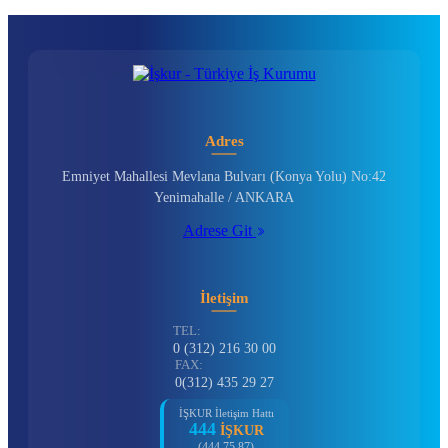
Adres
Emniyet Mahallesi Mevlana Bulvarı (Konya Yolu) No:42
Yenimahalle / ANKARA
Adrese Git
İletişim
TEL:
0 (312) 216 30 00
FAX:
0(312) 435 29 27
İŞKUR İletişim Hattı
444
İŞKUR
(444 75 87)